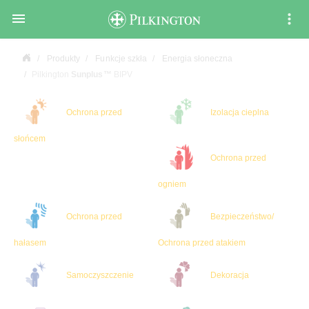

Produkty
Funkcje szkła
Energia słoneczna
Pilkington
Sunplus™
BIPV
Ochrona przed
Izolacja cieplna
słońcem
Ochrona przed
ogniem
Ochrona przed
Bezpieczeństwo/
hałasem
Ochrona przed atakiem
Samoczyszczenie
Dekoracja