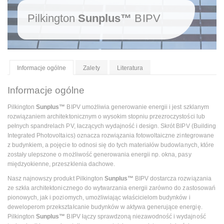
Pilkington
Sunplus™
BIPV
Informacje ogólne
Zalety
Literatura
Informacje ogólne
Pilkington
Sunplus™
BIPV umożliwia generowanie energii i jest szklanym
rozwiązaniem architektonicznym o wysokim stopniu przezroczystości lub
pełnych spandrelach PV, łaczących wydajność i design. Skrót BIPV (Building
Integrated Photovoltaics) oznacza rozwiązania fotowoltaiczne zintegrowane
z budynkiem, a pojęcie to odnosi się do tych materiałów budowlanych, które
zostały ulepszone o możliwość generowania energii np. okna, pasy
międzyokienne, przeszklenia dachowe.
Nasz najnowszy produkt Pilkington
Sunplus™
BIPV dostarcza rozwiązania
ze szkła architektonicznego do wytwarzania energii zarówno do zastosowań
pionowych, jak i poziomych, umożliwiając właścicielom budynków i
deweloperom przekształcanie budynków w aktywa generujące energię.
Pilkington
Sunplus™
BIPV łączy sprawdzoną niezawodność i wydajność