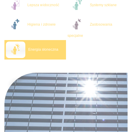
Lepsza widoczność
Systemy szklane
Higiena i zdrowie
Zastosowania
specjalne
Energia słoneczna