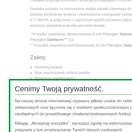
charakteryzują się jednolitym i atrakcyjnym wyglądem i można 
Powłoka pozwala na maksymalny dostęp światła dziennego do 
bardziej komfortowe wnętrza i ekonomiczne rozwiązanie zarów
0,7* W/m²K, w połączeniu z najniższym współczynnikiem odbici
widzenia, zapewnia jednolitą wizualnie fasadę.
* W szybie zespolonej dwukomorowej (6 mm Pilkington
Sunco
Pilkington
Optitherm™
S3)
** W szybie zespolonej jednokomorowej (6 mm Pilkington
Sunc
Zalety
Neutralny wygląd
Niski współczynnik odbicia światła
Doskonała selektywność
Stabilność koloru ze wszystkich kątów widzenia
Cenimy Twoją prywatność.
Ta treść jest niedostępna, ponieważ wymaga włączenia pli
Na naszej stronie internetowej używamy plików cookie do celó
reklamowych oraz łączenia się z mediami społecznościowymi (o
niezbędnych do prawidłowego działania podstawowych funkcji 
Klikając „Akceptuję wszystko”, wyrażasz zgodę na wykorzystywa
związane z tym przetwarzanie Twoich danych osobowych.