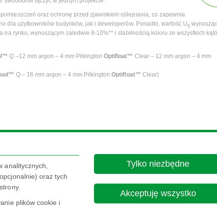
je swobodnie łączyć w jednym projekcie.
pomieszczeń oraz ochronę przed zjawiskiem oślepiania, co zapewnia
no dla użytkowników budynków, jak i deweloperów. Ponadto, wartość U
wynosząc
g
a na rynku, wynoszącym zaledwie 8-10%** i stabilnością koloru ze wszystkich kąt
ol™
Q –12 mm argon – 4 mm Pilkington
Optifloat™
Clear – 12 mm argon – 4 mm
ool™
Q – 16 mm argon – 4 mm Pilkington
Optifloat™
Clear)
Tylko niezbędne
ków cookie, które są obecnie zablokowane. Aby zmienić swoje ustawienia, kliknij t
w analitycznych,
pcjonalnie) oraz tych
Ustawienia plików cookie.
strony.
Akceptuję wszystko
nie plików cookie i