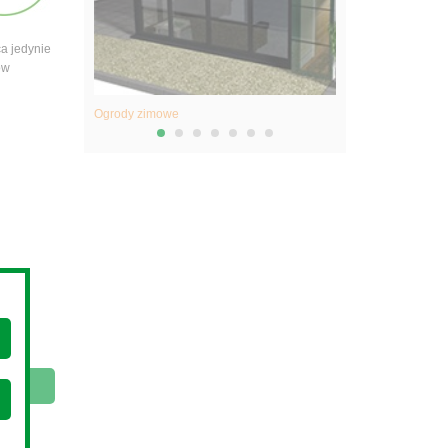
a jedynie
ów
Ogrody zimowe
Okna dachowe
utaj.