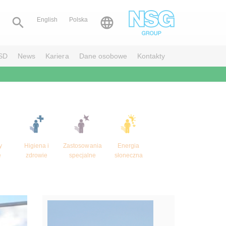


English
Polska
SD
News
Kariera
Dane osobowe
Kontakty
y
Higiena i
Zastosowania
Energia
e
zdrowie
specjalne
słoneczna