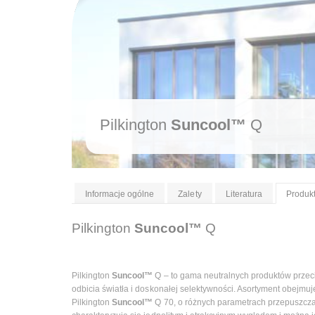
Pilkington
Suncool™
Q
Informacje ogólne
Zalety
Literatura
Produkt
Pilkington
Suncool™
Q
Pilkington
Suncool™
Q – to gama neutralnych produktów przeci
odbicia światła i doskonałej selektywności. Asortyment obejmuj
Pilkington
Suncool™
Q 70, o różnych parametrach przepuszczal