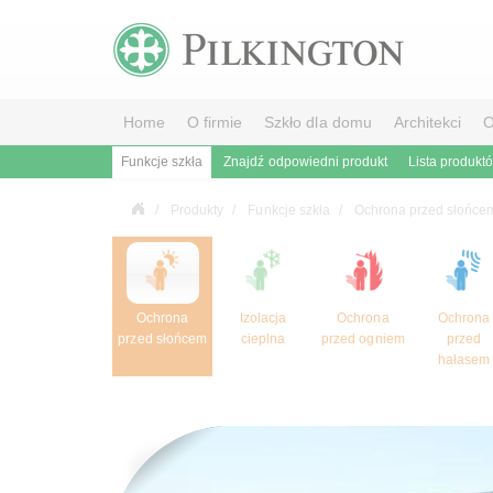
Home
O firmie
Szkło dla domu
Architekci
O
Funkcje szkła
Znajdź odpowiedni produkt
Lista produkt
Produkty
Funkcje szkła
Ochrona przed słońce
Ochrona
Izolacja
Ochrona
Ochrona
przed słońcem
cieplna
przed ogniem
przed
hałasem