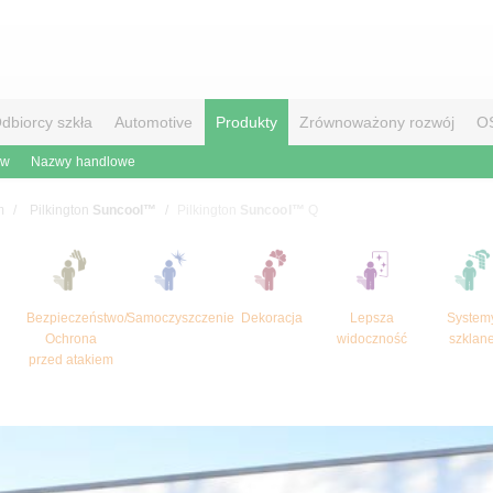
dbiorcy szkła
Automotive
Produkty
Zrównoważony rozwój
O
ów
Nazwy handlowe
m
Pilkington
Suncool™
Pilkington
Suncool™
Q
Bezpieczeństwo/
Samoczyszczenie
Dekoracja
Lepsza
System
Ochrona
widoczność
szklan
przed atakiem