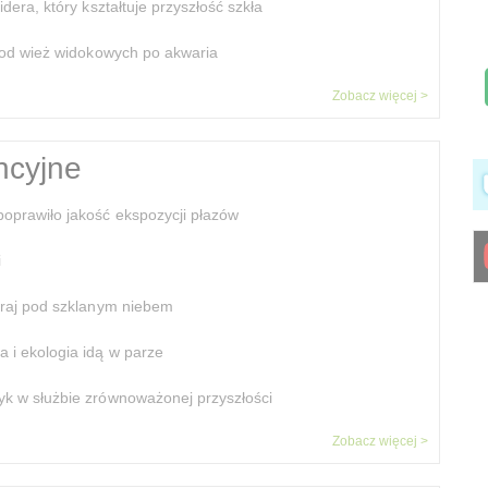
dera, który kształtuje przyszłość szkła
– od wież widokowych po akwaria
Zobacz więcej >
ncyjne
poprawiło jakość ekspozycji płazów
i
y raj pod szklanym niebem
 i ekologia idą w parze
yk w służbie zrównoważonej przyszłości
Zobacz więcej >