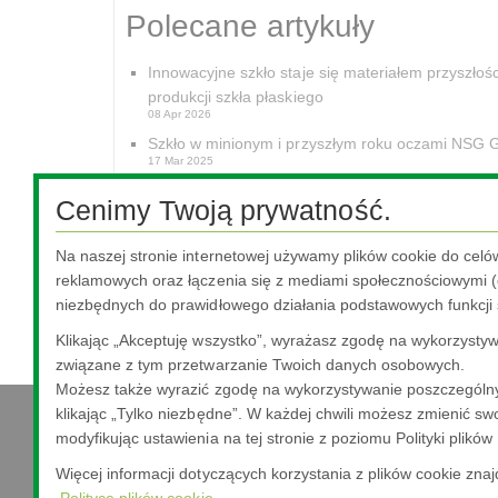
Polecane artykuły
Innowacyjne szkło staje się materiałem przyszłoś
produkcji szkła płaskiego
08 Apr 2026
Szkło w minionym i przyszłym roku oczami NSG 
17 Mar 2025
Szkło w minionym i przyszłym roku oczami NSG 
Cenimy Twoją prywatność.
24 Feb 2025
Szkło w minionym i przyszłym roku oczami NSG 
Na naszej stronie internetowej używamy plików cookie do celó
03 Feb 2025
reklamowych oraz łączenia się z mediami społecznościowymi (o
Rozwój ekologicznych technologii: rozmowa z m
28 Jun 2024
niezbędnych do prawidłowego działania podstawowych funkcji 
Klikając „Akceptuję wszystko”, wyrażasz zgodę na wykorzystywa
związane z tym przetwarzanie Twoich danych osobowych.
Możesz także wyrazić zgodę na wykorzystywanie poszczególny
klikając „Tylko niezbędne”. W każdej chwili możesz zmienić swo
modyfikując ustawienia na tej stronie z poziomu Polityki plików
Nippon Sheet Glass Co., Ltd.
Więcej informacji dotyczących korzystania z plików cookie zna
Head Office - 3-5-27 Mita Minato-ku Tokyo