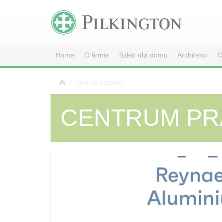
Home
O firmie
Szkło dla domu
Architekci
O
Centrum prasowe
CENTRUM P