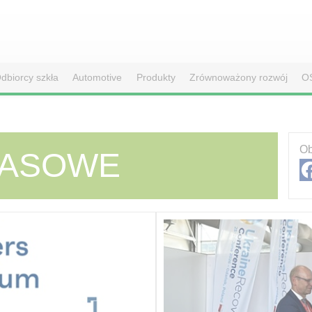
dbiorcy szkła
Automotive
Produkty
Zrównoważony rozwój
O
Ob
RASOWE