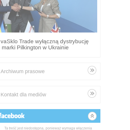
aSklo Trade wyłączną dystrybucję
Szkło, któ
 marki Pilkington w Ukrainie
jakość ek
Archiwum prasowe
Kontakt dla mediów
Ta treść jest niedostępna, ponieważ wymaga włączenia