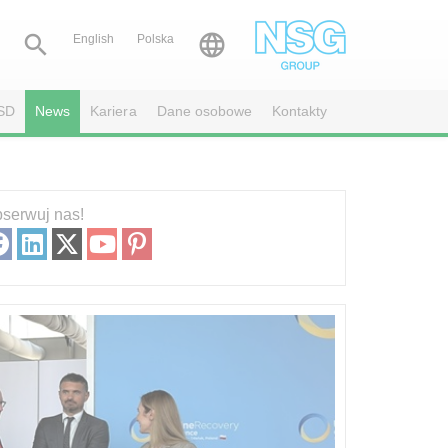


English
Polska
SD
News
Kariera
Dane osobowe
Kontakty
serwuj nas!