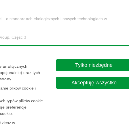
ci – o standardach ekologicznych i nowych technologiach w
Group. Część 3
Group. Część 2
Group. Część 1
Tylko niezbędne
w analitycznych,
pcjonalnie) oraz tych
enadżerem ds. innowacji biznesowych w NSG Group. Część 2
strony.
Akceptuję wszystko
Zobacz więcej >
nie plików cookie i
ch typów plików cookie
je preferencje,
 cookie.
Nota Prawna
Polityka prywatności
jdziesz w