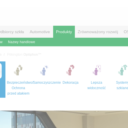
dbiorcy szkła
Automotive
Produkty
Zrównoważony rozwój
O
ów
Nazwy handlowe
m
Pilkington
Optiphon™
Bezpieczeństwo/
Samoczyszczenie
Dekoracja
Lepsza
System
Ochrona
widoczność
szklan
przed atakiem