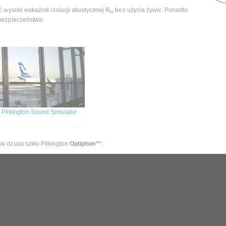
wysoki wskaźnik izolacji akustycznej R
bez użycia żywic. Ponadto
w
bezpieczeństwa.
Pilkington Sound Simulator
ak działa szkło Pilkington
Optiphon™
: