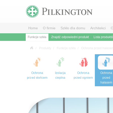
Home
O firmie
Szkło dla domu
Architekci
O
Funkcje szkła
Znajdź odpowiedni produkt
Lista produkt
Produkty
Funkcje szkła
Ochrona przed hałase
Ochrona
Izolacja
Ochrona
Ochrona
przed słońcem
cieplna
przed ogniem
przed
hałasem