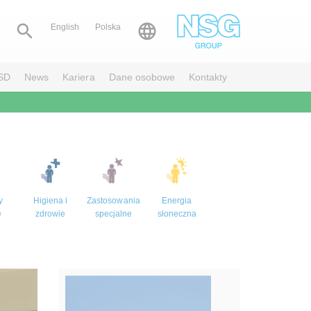


English
Polska
SD
News
Kariera
Dane osobowe
Kontakty
y
Higiena i
Zastosowania
Energia
e
zdrowie
specjalne
słoneczna