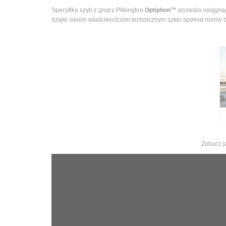
Specyfika szyb z grupy Pilkington
Optiphon™
pozwala osiągnąć 
dzięki swoim właściwościom technicznym szkło spełnia normy 
Zobacz j