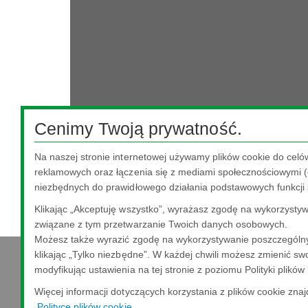
Cenimy Twoją prywatność.
Na naszej stronie internetowej używamy plików cookie do celó
reklamowych oraz łączenia się z mediami społecznościowymi (o
niezbędnych do prawidłowego działania podstawowych funkcji 
Klikając „Akceptuję wszystko”, wyrażasz zgodę na wykorzystywa
związane z tym przetwarzanie Twoich danych osobowych.
Możesz także wyrazić zgodę na wykorzystywanie poszczególny
klikając „Tylko niezbędne”. W każdej chwili możesz zmienić swo
modyfikując ustawienia na tej stronie z poziomu Polityki plików
Nippon Sheet Glass Co., Ltd.
Więcej informacji dotyczących korzystania z plików cookie zna
Head Office - 3-5-27 Mita Minato-ku Tokyo
Polityce plików cookie