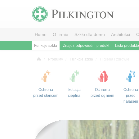
Home
O firmie
Szkło dla domu
Architekci
O
Funkcje szkła
Znajdź odpowiedni produkt
Lista produkt
Produkty
Funkcje szkła
Higiena i zdrowie
Ochrona
Izolacja
Ochrona
Ochrona
przed słońcem
cieplna
przed ogniem
przed
hałasem