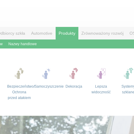
dbiorcy szkła
Automotive
Produkty
Zrównoważony rozwój
O
ów
Nazwy handlowe
Bezpieczeństwo/
Samoczyszczenie
Dekoracja
Lepsza
System
Ochrona
widoczność
szklan
przed atakiem