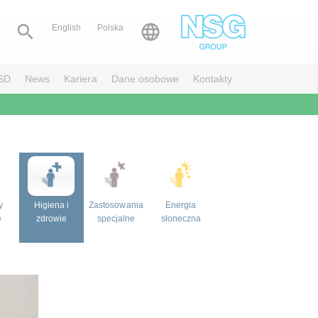


English
Polska
SD
News
Kariera
Dane osobowe
Kontakty
y
Higiena i
Zastosowania
Energia
e
zdrowie
specjalne
słoneczna