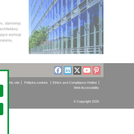
u, stanowiąc
rchitektury
iające wymogi
kowaniu,
About this site
Polityka cookies
Ethics and Compliance Hotline
Web Accessibility
© Copyright 2026