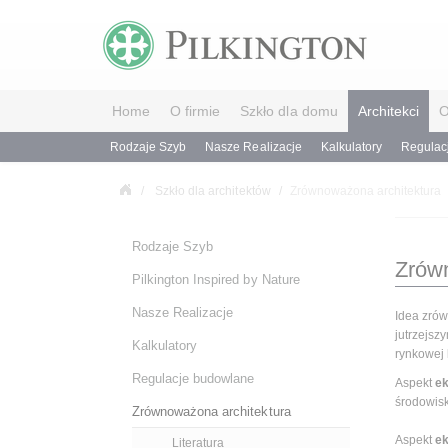
Home
O firmie
Szkło dla domu
Architekci
O
Rodzaje Szyb
Nasze Realizacje
Kalkulatory
Regulac
Szkło dla architektów
Zrównoważona architektura
Rodzaje Szyb
Zrówn
Pilkington Inspired by Nature
Nasze Realizacje
Idea zrów
jutrzejs
Kalkulatory
rynkowej 
Regulacje budowlane
Aspekt
ek
środowisk
Zrównoważona architektura
Aspekt
e
Literatura