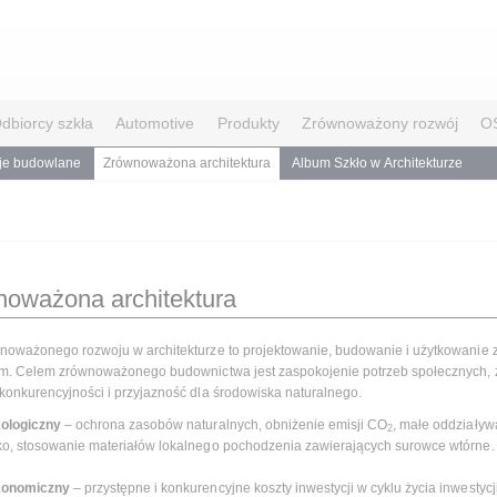
dbiorcy szkła
Automotive
Produkty
Zrównoważony rozwój
O
je budowlane
Zrównoważona architektura
Album Szkło w Architekturze
oważona architektura
noważonego rozwoju w architekturze to projektowanie, budowanie i użytkowanie z
zym. Celem zrównoważonego budownictwa jest zaspokojenie potrzeb społecznych,
konkurencyjności i przyjazność dla środowiska naturalnego.
ologiczny
– ochrona zasobów naturalnych, obniżenie emisji CO
, małe oddziaływ
2
o, stosowanie materiałów lokalnego pochodzenia zawierających surowce wtórne.
konomiczny
– przystępne i konkurencyjne koszty inwestycji w cyklu życia inwestyc