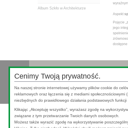
wyraźnym 
Album Szkło w Architekturze
Aspekt
sp
Pojęcie 
jego inte
spełnieni
zrównoważ
dostępne 
Cenimy Twoją prywatność.
Nippon Sheet Glass Co., Ltd.
Head Office - 3-5-27 Mita Minato-ku Tokyo
Na naszej stronie internetowej używamy plików cookie do celó
reklamowych oraz łączenia się z mediami społecznościowymi (o
niezbędnych do prawidłowego działania podstawowych funkcji 
Klikając „Akceptuję wszystko”, wyrażasz zgodę na wykorzystywa
związane z tym przetwarzanie Twoich danych osobowych.
Możesz także wyrazić zgodę na wykorzystywanie poszczególny