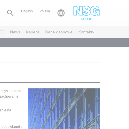


English
Polska
SD
News
Kariera
Dane osobowe
Kontakty
 myślą o dniu
 zachowanie
anie na
ji budowlanej z