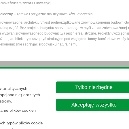
wskaźnikiem zwrotu z inwestycji.
ołeczny
– zdrowe i przyjazne dla użytkowników i otoczenia.
„zrównoważonej architektury” jest podporządkowane zrównoważonemu budownictw
gralną część. Bez projektu budynku sporządzonego w myśl zasad zrównoważonej a
e wyzwań zrównoważonego budownictwa jest nierealistyczne. Projekty uwzględn
onej architektury muszą być atrakcyjne pod względem formy, komfortowe w użyt
ekonomicznie i sprzyjać środowisku naturalnemu.
Nota Prawna
Polityka prywatności
Tylko niezbędne
w analitycznych,

pcjonalnie) oraz tych
strony.
Akceptuję wszystko
nie plików cookie i
ch typów plików cookie