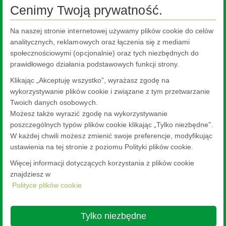
Cenimy Twoją prywatność.
Biuro w Warszawie
Oddział w Krakowie
Na naszej stronie internetowej używamy plików cookie do celów
Oddział w Sandomierzu
analitycznych, reklamowych oraz łączenia się z mediami
społecznościowymi (opcjonalnie) oraz tych niezbędnych do
Oddział w Skierniewicach
prawidłowego działania podstawowych funkcji strony.
Oddział w Białymstoku
Klikając „Akceptuję wszystko”, wyrażasz zgodę na
Oddział w Bydgoszczy
wykorzystywanie plików cookie i związane z tym przetwarzanie
Twoich danych osobowych.
Oddział w Ostrołęce
Możesz także wyrazić zgodę na wykorzystywanie
Oddział w Szczecinie
poszczególnych typów plików cookie klikając „Tylko niezbędne”.
Pilkington Polska - producent szkła budowlanego
W każdej chwili możesz zmienić swoje preferencje, modyfikując
ustawienia na tej stronie z poziomu Polityki plików cookie.
Więcej informacji dotyczących korzystania z plików cookie
znajdziesz w
Polityce plików cookie
Nippon Sheet Glass Co., Ltd.
Head Office - 3-5-27 Mita Minato-ku Tokyo
Tylko niezbędne
Nota Prawna
Polityka prywatności
About this site
Polityka cookies