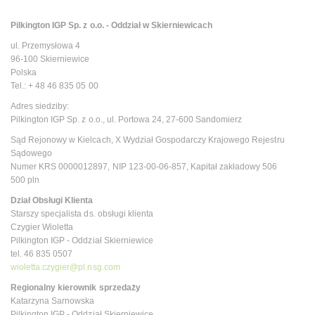
Pilkington IGP Sp. z o.o. - Oddział w Skierniewicach
ul. Przemysłowa 4
96-100 Skierniewice
Polska
Tel.: + 48 46 835 05 00
Adres siedziby:
Pilkington IGP Sp. z o.o., ul. Portowa 24, 27-600 Sandomierz
Sąd Rejonowy w Kielcach, X Wydział Gospodarczy Krajowego Rejestru
Sądowego
Numer KRS 0000012897, NIP 123-00-06-857, Kapitał zakładowy 506
500 pln
Dział Obsługi Klienta
Starszy specjalista ds. obsługi klienta
Czygier Wioletta
Pilkington IGP - Oddział Skierniewice
tel. 46 835 0507
wioletta.czygier@pl.nsg.com
Regionalny kierownik sprzedaży
Katarzyna Sarnowska
Pilkington IGP - Oddział Skierniewice