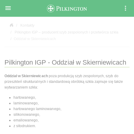

Kontakty
Pilkington IGP – producent szyb zespolonych i przetwórca szkła
Oddział w Skierniewicach
Pilkington IGP - Oddział w Skierniewicach
Oddział w Skierniewicach
poza produkcją szyb zespolonych, szyb do
przeszkleń strukturalnych i standardową obróbką szkła zajmuje się także
wytwarzaniem szkła:
hartowanego,
laminowanego,
hartowanego laminowanego,
silikonowanego,
emaliowanego,
z sitodrukiem.