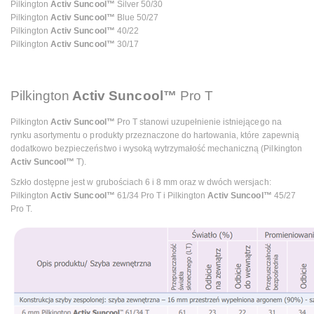
Pilkington
Activ Suncool™
Silver 50/30
Pilkington
Activ Suncool™
Blue 50/27
Pilkington
Activ Suncool™
40/22
Pilkington
Activ Suncool™
30/17
Pilkington
Activ Suncool™
Pro T
Pilkington
Activ Suncool™
Pro T stanowi uzupełnienie istniejącego na
rynku asortymentu o produkty przeznaczone do hartowania, które zapewnią
dodatkowo bezpieczeństwo i wysoką wytrzymałość mechaniczną (Pilkington
Activ Suncool™
T).
Szkło dostępne jest w grubościach 6 i 8 mm oraz w dwóch wersjach:
Pilkington
Activ Suncool™
61/34 Pro T i Pilkington
Activ Suncool™
45/27
Pro T.