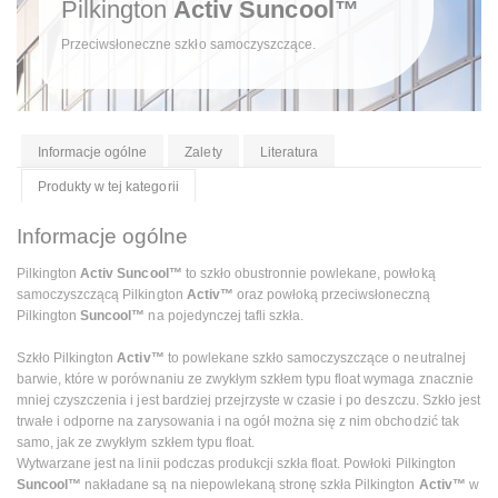
Pilkington
Activ Suncool™
Przeciwsłoneczne szkło samoczyszczące.
Informacje ogólne
Zalety
Literatura
Produkty w tej kategorii
Informacje ogólne
Pilkington
Activ Suncool™
to szkło obustronnie powlekane, powłoką
samoczyszczącą Pilkington
Activ™
oraz powłoką przeciwsłoneczną
Pilkington
Suncool™
na pojedynczej tafli szkła.
Szkło Pilkington
Activ™
to powlekane szkło samoczyszczące o neutralnej
barwie, które w porównaniu ze zwykłym szkłem typu float wymaga znacznie
mniej czyszczenia i jest bardziej przejrzyste w czasie i po deszczu. Szkło jest
trwałe i odporne na zarysowania i na ogół można się z nim obchodzić tak
samo, jak ze zwykłym szkłem typu float.
Wytwarzane jest na linii podczas produkcji szkła float. Powłoki Pilkington
Suncool™
nakładane są na niepowlekaną stronę szkła Pilkington
Activ™
w