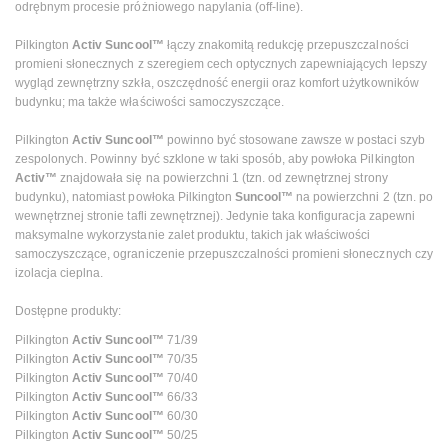
odrębnym procesie próżniowego napylania (off-line).
Pilkington
Activ Suncool™
łączy znakomitą redukcję przepuszczalności
promieni słonecznych z szeregiem cech optycznych zapewniających lepszy
wygląd zewnętrzny szkła, oszczędność energii oraz komfort użytkowników
budynku; ma także właściwości samoczyszczące.
Pilkington
Activ Suncool™
powinno być stosowane zawsze w postaci szyb
zespolonych. Powinny być szklone w taki sposób, aby powłoka Pilkington
Activ™
znajdowała się na powierzchni 1 (tzn. od zewnętrznej strony
budynku), natomiast powłoka Pilkington
Suncool™
na powierzchni 2 (tzn. po
wewnętrznej stronie tafli zewnętrznej). Jedynie taka konfiguracja zapewni
maksymalne wykorzystanie zalet produktu, takich jak właściwości
samoczyszczące, ograniczenie przepuszczalności promieni słonecznych czy
izolacja cieplna.
Dostępne produkty:
Pilkington
Activ Suncool™
71/39
Pilkington
Activ Suncool™
70/35
Pilkington
Activ Suncool™
70/40
Pilkington
Activ Suncool™
66/33
Pilkington
Activ Suncool™
60/30
Pilkington
Activ Suncool™
50/25