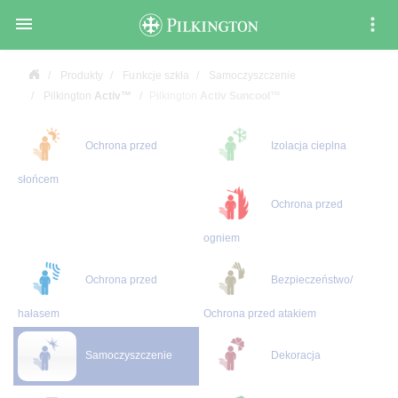

Produkty
Funkcje szkła
Samoczyszczenie
Pilkington
Activ™
Pilkington
Activ Suncool™
Ochrona przed
Izolacja cieplna
słońcem
Ochrona przed
ogniem
Ochrona przed
Bezpieczeństwo/
hałasem
Ochrona przed atakiem
Samoczyszczenie
Dekoracja