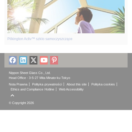
Pilkington Activ™ szkło samoczyszczące
Nippon Sheet Glass Co., Ltd.
Head Office - 3-5-27 Mita Minato-ku Tokyo
Nota Prawna
Polityka prywatności
About this site
Polityka cookies
Ethics and Compliance Hotline
Web Accessibility

© Copyright 2026