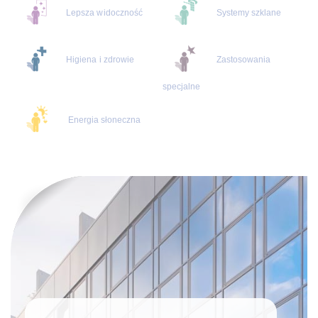
Lepsza widoczność
Systemy szklane
Higiena i zdrowie
Zastosowania
specjalne
Energia słoneczna