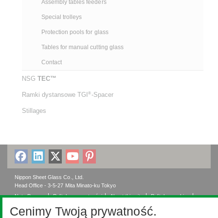
Assembly tables feeders
Special trolleys
Protection pools for glass
Tables for manual cutting glass
Contact
NSG
TEC™
®
Ramki dystansowe TGI
-Spacer
Stillages
Nippon Sheet Glass Co., Ltd.
Head Office - 3-5-27 Mita Minato-ku Tokyo
Nota Prawna
Polityka prywatności
About this site
Polityka cookies
Ethics and Compliance Hotline
Web Accessibility
Cenimy Twoją prywatność.
