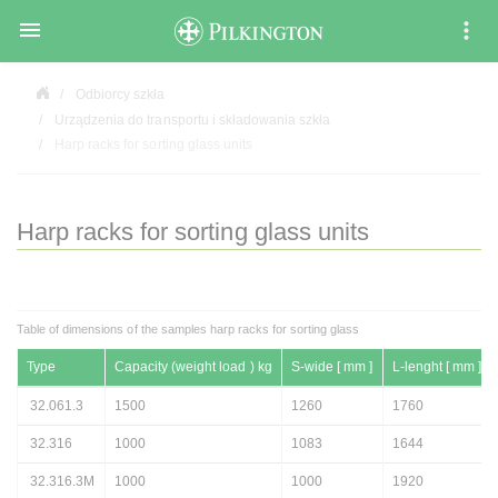

Odbiorcy szkła
Urządzenia do transportu i składowania szkła
Harp racks for sorting glass units
Harp racks for sorting glass units
Table of dimensions of the samples harp racks for sorting glass
Type
Capacity (weight load ) kg
S-wide [ mm ]
L-lenght [ mm ]
32.061.3
1500
1260
1760
32.316
1000
1083
1644
32.316.3M
1000
1000
1920