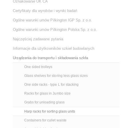
Oznakowanie UK CA
Certyfikaty dla wyrobów i wyniki badań
Ogólne warunki umów Pilkington IGP Sp. z o.o.
Ogólne warunki umów Pilkington Polska Sp. z o.o.
Najczęściej zadawane pytania
Informacje dla użytkowników szkieł budowlanych
Urządzenia do transportu i składowania szkła
One sided trolleys
Glass shelves for storing less glass sizes
One side racks - type L for stacking
Racks for glass in Jumbo size
Grabs for unloading glass
Harp racks for sorting glass units
Containers for cullet waiste