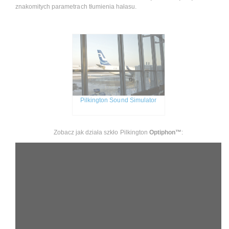
znakomitych parametrach tłumienia hałasu.
Pilkington Sound Simulator
Zobacz jak działa szkło Pilkington
Optiphon™
: