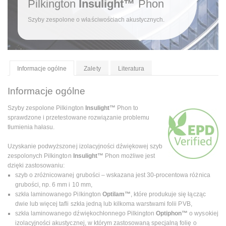
Pilkington
Insulight™
Phon
Szyby zespolone o właściwościach akustycznych.
Informacje ogólne
Zalety
Literatura
Informacje ogólne
Szyby zespolone Pilkington
Insulight™
Phon to
sprawdzone i przetestowane rozwiązanie problemu
tłumienia hałasu.
Uzyskanie podwyższonej izolacyjności dźwiękowej szyb
zespolonych Pilkington
Insulight™
Phon możliwe jest
dzięki zastosowaniu:
szyb o zróżnicowanej grubości – wskazana jest 30-procentowa różnica
grubości, np. 6 mm i 10 mm,
szkła laminowanego Pilkington
Optilam™
, które produkuje się łącząc
dwie lub więcej tafli szkła jedną lub kilkoma warstwami folii PVB,
szkła laminowanego dźwiękochłonnego Pilkington
Optiphon™
o wysokiej
izolacyjności akustycznej, w którym zastosowaną specjalną folię o