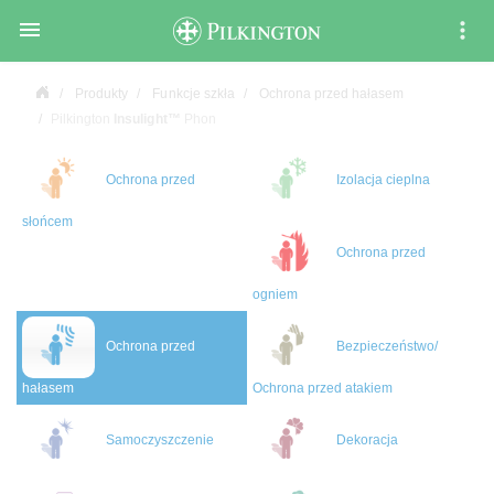

Produkty
Funkcje szkła
Ochrona przed hałasem
Pilkington
Insulight™
Phon
Ochrona przed
Izolacja cieplna
słońcem
Ochrona przed
ogniem
Ochrona przed
Bezpieczeństwo/
hałasem
Ochrona przed atakiem
Samoczyszczenie
Dekoracja