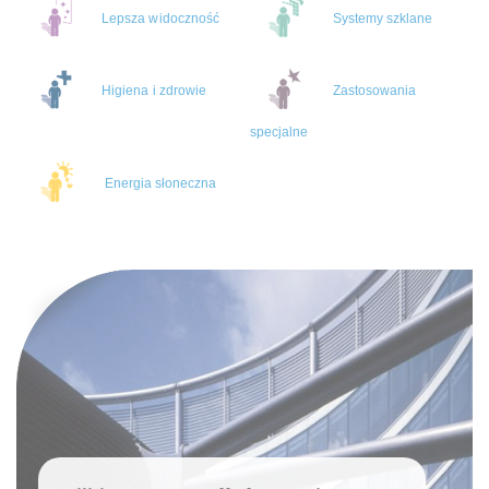
Lepsza widoczność
Systemy szklane
Higiena i zdrowie
Zastosowania
specjalne
Energia słoneczna