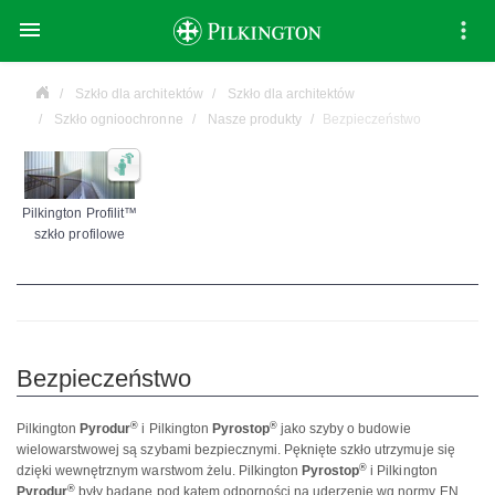

Szkło dla architektów
Szkło dla architektów
Szkło ognioochronne
Nasze produkty
Bezpieczeństwo
Pilkington Profilit™
szkło profilowe
Bezpieczeństwo
®
®
Pilkington
Pyrodur
i Pilkington
Pyrostop
jako szyby o budowie
wielowarstwowej są szybami bezpiecznymi. Pęknięte szkło utrzymuje się
®
dzięki wewnętrznym warstwom żelu. Pilkington
Pyrostop
i Pilkington
®
Pyrodur
były badane pod kątem odporności na uderzenie wg normy EN