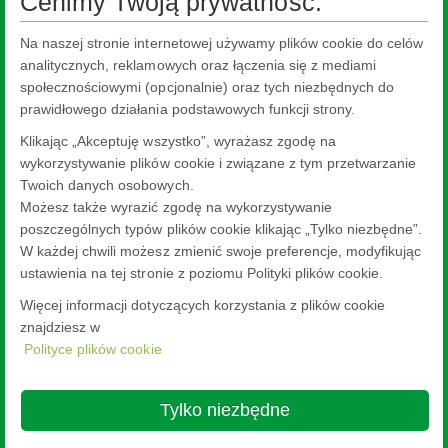
Cenimy Twoją prywatność.
Ogólne warunki umów Pilkington IGP Sp. z o.o.
Na naszej stronie internetowej używamy plików cookie do celów
Ogólne warunki umów Pilkington Polska Sp. z o.o.
analitycznych, reklamowych oraz łączenia się z mediami
Najczęściej zadawane pytania
społecznościowymi (opcjonalnie) oraz tych niezbędnych do
prawidłowego działania podstawowych funkcji strony.
Informacje dla użytkowników szkieł budowlanych
Klikając „Akceptuję wszystko”, wyrażasz zgodę na
Urządzenia do transportu i składowania szkła
wykorzystywanie plików cookie i związane z tym przetwarzanie
NSG
TEC™
Twoich danych osobowych.
Możesz także wyrazić zgodę na wykorzystywanie
®
Ramki dystansowe TGI
-Spacer
poszczególnych typów plików cookie klikając „Tylko niezbędne”.
Stillages
W każdej chwili możesz zmienić swoje preferencje, modyfikując
ustawienia na tej stronie z poziomu Polityki plików cookie.
Więcej informacji dotyczących korzystania z plików cookie
znajdziesz w
Polityce plików cookie
Nippon Sheet Glass Co., Ltd.
Head Office - 3-5-27 Mita Minato-ku Tokyo
Tylko niezbędne
Nota Prawna
Polityka prywatności
About this site
Polityka cookies
Ethics and Compliance Hotline
Web Accessibility