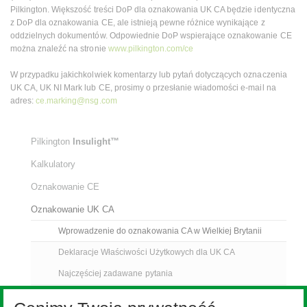
Pilkington. Większość treści DoP dla oznakowania UK CA będzie identyczna
z DoP dla oznakowania CE, ale istnieją pewne różnice wynikające z
oddzielnych dokumentów. Odpowiednie DoP wspierające oznakowanie CE
można znaleźć na stronie
www.pilkington.com/ce
W przypadku jakichkolwiek komentarzy lub pytań dotyczących oznaczenia
UK CA, UK NI Mark lub CE, prosimy o przesłanie wiadomości e-mail na
adres:
ce.marking@nsg.com
Pilkington
Insulight™
Kalkulatory
Oznakowanie CE
Oznakowanie UK CA
Wprowadzenie do oznakowania CA w Wielkiej Brytanii
Deklaracje Właściwości Użytkowych dla UK CA
Najczęściej zadawane pytania
Certyfikaty dla wyrobów i wyniki badań