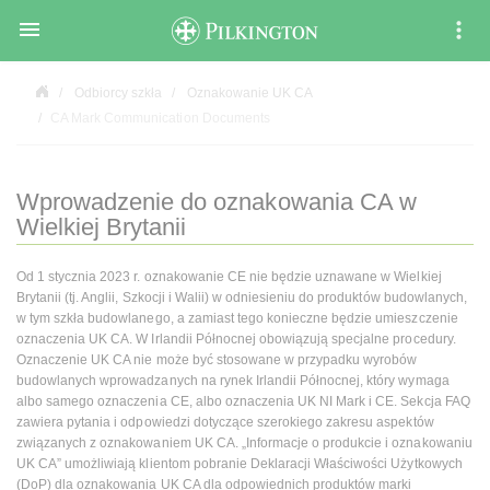

Odbiorcy szkła
Oznakowanie UK CA
CA Mark Communication Documents
Wprowadzenie do oznakowania CA w
Wielkiej Brytanii
Od 1 stycznia 2023 r. oznakowanie CE nie będzie uznawane w Wielkiej
Brytanii (tj. Anglii, Szkocji i Walii) w odniesieniu do produktów budowlanych,
w tym szkła budowlanego, a zamiast tego konieczne będzie umieszczenie
oznaczenia UK CA. W Irlandii Północnej obowiązują specjalne procedury.
Oznaczenie UK CA nie może być stosowane w przypadku wyrobów
budowlanych wprowadzanych na rynek Irlandii Północnej, który wymaga
albo samego oznaczenia CE, albo oznaczenia UK NI Mark i CE. Sekcja FAQ
zawiera pytania i odpowiedzi dotyczące szerokiego zakresu aspektów
związanych z oznakowaniem UK CA. „Informacje o produkcie i oznakowaniu
UK CA” umożliwiają klientom pobranie Deklaracji Właściwości Użytkowych
(DoP) dla oznakowania UK CA dla odpowiednich produktów marki