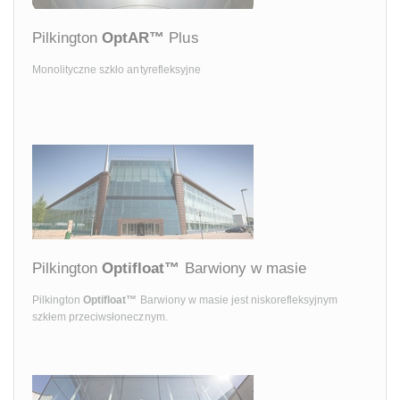
Pilkington
OptAR™
Plus
Monolityczne szkło antyrefleksyjne
Pilkington
Optifloat™
Barwiony w masie
Pilkington
Optifloat™
Barwiony w masie jest niskorefleksyjnym
szkłem przeciwsłonecznym.