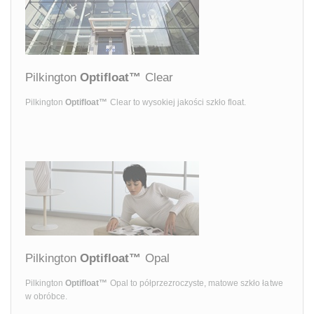
Pilkington
Optifloat™
Clear
Pilkington
Optifloat™
Clear to wysokiej jakości szkło float.
Pilkington
Optifloat™
Opal
Pilkington
Optifloat™
Opal to półprzezroczyste, matowe szkło łatwe
w obróbce.