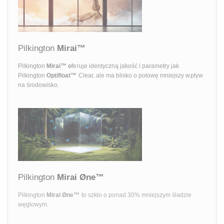
Pilkington
Mirai™
Pilkington
Mirai™ o
feruje identyczną jakość i parametry jak
Pilkington
Optifloat™
Clear, ale ma blisko o połowę mniejszy wpływ
na środowisko.
Pilkington
Mirai Øne™
Pilkington
Mirai Øne™
to szkło o ponad 30% mniejszym śladzie
węglowym.