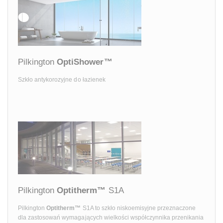
Pilkington
OptiShower™
Szkło antykorozyjne do łazienek
Pilkington
Optitherm™
S1A
Pilkington
Optitherm™
S1A to szkło niskoemisyjne przeznaczone
dla zastosowań wymagających wielkości współczynnika przenikania