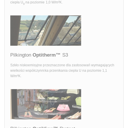
ciepła U
na poziomie 1,0 W/m²K.
g
Pilkington
Optitherm™
S3
Szkło niskoemisyjne przeznaczone dla zastosowań wymagających
wielkości współczynnika przenikania ciepła U na poziomie 1,1
W/m²K.