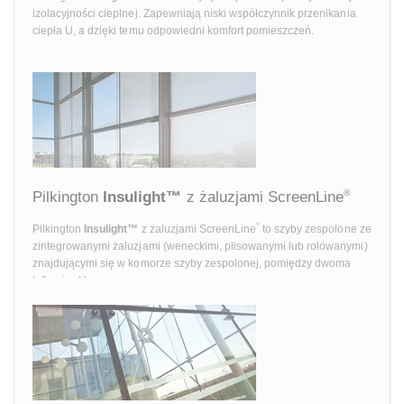
izolacyjności cieplnej. Zapewniają niski współczynnik przenikania
ciepła U, a dzięki temu odpowiedni komfort pomieszczeń.
®
Pilkington
Insulight™
z żaluzjami ScreenLine
®
Pilkington
Insulight™
z żaluzjami ScreenLine
to szyby zespolone ze
zintegrowanymi żaluzjami (weneckimi, plisowanymi lub rolowanymi)
znajdującymi się w komorze szyby zespolonej, pomiędzy dwoma
taflami szkła.