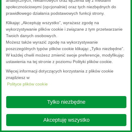
analitycznych, reklamowych oraz łączenia się z mediami
społecznościowymi (opcjonalnie) oraz tych niezbędnych do
prawidłowego działania podstawowych funkcji strony.
Klikając „Akceptuję wszystko”, wyrażasz zgodę na
®
Pilkington
Pyrodur
wykorzystywanie plików cookie i związane z tym przetwarzanie
®
Twoich danych osobowych.
Szkło ognioodporne Pilkington
Pyrodur
zapewnia szczelność
ogniową oraz ochronę przed promieniowaniem.
Możesz także wyrazić zgodę na wykorzystywanie
poszczególnych typów plików cookie klikając „Tylko niezbędne”.
W każdej chwili możesz zmienić swoje preferencje, modyfikując
ustawienia na tej stronie z poziomu Polityki plików cookie.
Więcej informacji dotyczących korzystania z plików cookie
znajdziesz w
Polityce plików cookie
®
Pilkington
Pyrostop
Tylko niezbędne
®
Pilkington
Pyrostop
to bezbarwne szkło ognioochronne o budowie
warstwowej zapewniające zarówną pełną szczelność, jak i
Akceptuję wszystko
izolacyjność ogniową.