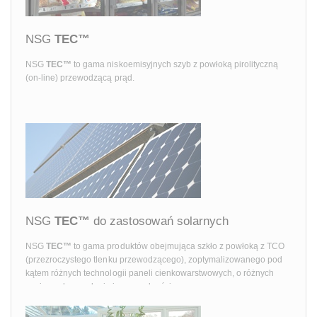
NSG
TEC™
NSG
TEC™
to gama niskoemisyjnych szyb z powłoką pirolityczną
(on-line) przewodzącą prąd.
NSG
TEC™
do zastosowań solarnych
NSG
TEC™
to gama produktów obejmująca szkło z powłoką z TCO
(przezroczystego tlenku przewodzącego), zoptymalizowanego pod
kątem różnych technologii paneli cienkowarstwowych, o różnych
poziomach zamglenia i przewodności.