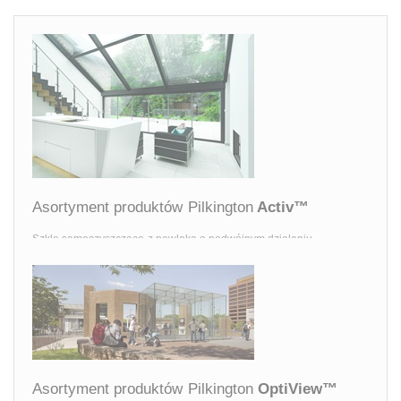
Asortyment produktów Pilkington
Activ™
Szkło samoczyszczące z powłoką o podwójnym działaniu.
Asortyment produktów Pilkington
OptiView™