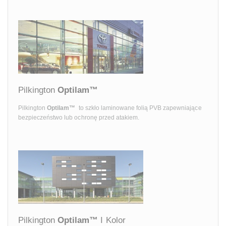
Pilkington
Optilam™
Pilkington
Optilam™
to szkło laminowane folią PVB zapewniające
bezpieczeństwo lub ochronę przed atakiem.
Pilkington
Optilam™
I Kolor