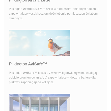
Pilkington
Arctic Blue™
Pilkington
Arctic Blue™
to szkło w niebieskim, chłodnym odcieniu
zapewniające wysoki poziom doświetlenia pomieszczeń światłem
dziennym.
Pilkington
AviSafe™
Pilkington
AviSafe™
to szkło z wzorzystą powłoką wzmacniającą
odbicie promieniowania UV, zapewniające widoczną barierę dla
ptaków i zapobiegające kolizjom.