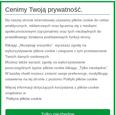
Cenimy Twoją prywatność.
Informacje ogólne
Na naszej stronie internetowej używamy plików cookie do celów
Asortyment produktów
analitycznych, reklamowych oraz łączenia się z mediami
Właściwości i zalety
społecznościowymi (opcjonalnie) oraz tych niezbędnych do
prawidłowego działania podstawowych funkcji strony.
Zastosowania
Klikając „Akceptuję wszystko”, wyrażasz zgodę na
Projekty referencyjne
wykorzystywanie plików cookie i związane z tym przetwarzanie
Broszury
Twoich danych osobowych.
Możesz także wyrazić zgodę na wykorzystywanie
Filmy
poszczególnych typów plików cookie klikając „Tylko niezbędne”.
Instalatorzy
W każdej chwili możesz zmienić swoje preferencje, modyfikując
ustawienia na tej stronie z poziomu Polityki plików cookie.
Więcej informacji dotyczących korzystania z plików cookie
znajdziesz w
Polityce plików cookie
Nippon Sheet Glass Co., Ltd.
Head Office - 3-5-27 Mita Minato-ku Tokyo
Tylko niezbędne