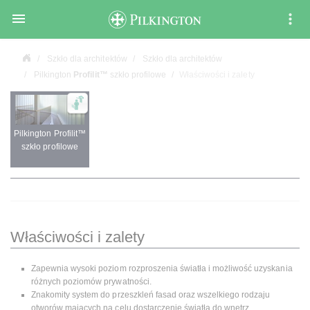

Szkło dla architektów
Szkło dla architektów
Pilkington
Profilit™
szkło profilowe
Właściwości i zalety
Pilkington Profilit™
szkło profilowe
Właściwości i zalety
Zapewnia wysoki poziom rozproszenia światła i możliwość uzyskania
różnych poziomów prywatności.
Znakomity system do przeszkleń fasad oraz wszelkiego rodzaju
otworów mających na celu dostarczenie światła do wnętrz.