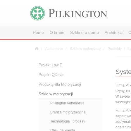
Home
O firmie
Szkło dla domu
Architekci
O
Automotive
Szkło w motoryzacji
Produkty
S
Projekt Low E
Syst
Projekt QDrive
Produkty dla Motoryzacji
Firma Pil
szyby, co
Szkło w motoryzacji
W szybie 
wewnątrz 
Pilkington Automotive
Firma Pil
Branża motoryzacyjna
zaparowan
Technologia i procesy
zoptymali
opatentow
Obsługa klienta