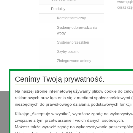
wewnęątrz
coraz cz
Produkty
Komfort termiczny
Systemy odprowadzania
wody
Systemy przeszkleń
Szyby boczne
Zintegrowane anteny
Złożone kształty
Cenimy Twoją prywatność.
Na naszej stronie internetowej używamy plików cookie do celó
reklamowych oraz łączenia się z mediami społecznościowymi (o
niezbędnych do prawidłowego działania podstawowych funkcji 
Nippon Sheet Glass Co., Ltd.
Klikając „Akceptuję wszystko”, wyrażasz zgodę na wykorzystywa
Head Office - 3-5-27 Mita Minato-ku Tokyo
związane z tym przetwarzanie Twoich danych osobowych.
Możesz także wyrazić zgodę na wykorzystywanie poszczególny