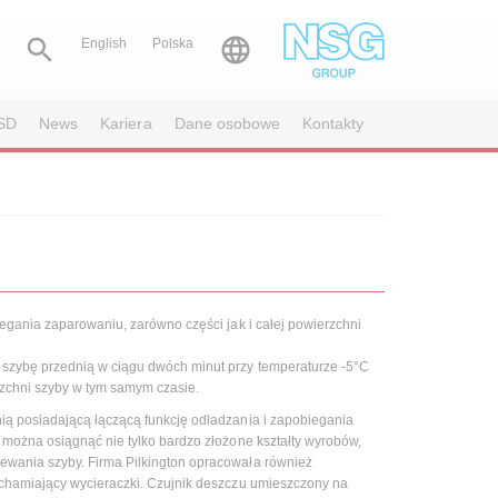


English
Polska
SD
News
Kariera
Dane osobowe
Kontakty
egania zaparowaniu, zarówno części jak i całej powierzchni
szybę przednią w ciągu dwóch minut przy temperaturze -5°C
zchni szyby w tym samym czasie.
ią posiadającą łączącą funkcję odladzania i zapobiegania
 można osiągnąć nie tylko bardzo złożone kształty wyrobów,
ewania szyby. Firma Pilkington opracowała również
uchamiający wycieraczki. Czujnik deszczu umieszczony na