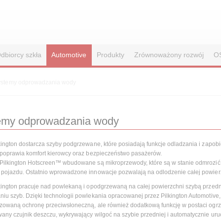
dbiorcy szkła
Automotive
Produkty
Zrównoważony rozwój
O
ystemy odprowadzania wody
emy odprowadzania wody
kington dostarcza szyby podgrzewane, które posiadają funkcje odladzania i zapobi
 poprawia komfort kierowcy oraz bezpieczeństwo pasażerów.
Pilkington Hotscreen™ wbudowane są mikroprzewody, które są w stanie odmrozić 
pojazdu. Ostatnio wprowadzone innowacje pozwalają na odlodzenie całej powier
kington pracuje nad powlekaną i opodgrzewaną na całej powierzchni szybą przedn
iu szyb. Dzięki technologii powlekania opracowanej przez Pilkington Automotive,
zowaną ochronę przeciwsłoneczną, ale również dodatkową funkcję w postaci ogrz
any czujnik deszczu, wykrywający wilgoć na szybie przedniej i automatycznie ur