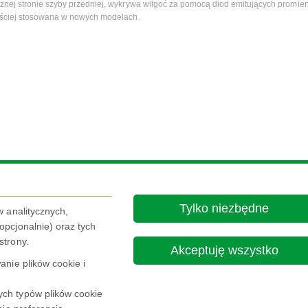
nej stronie szyby przedniej, wykrywa wilgoć za pomocą diod emitujących promien
ęściej stosowana w nowych modelach.
Tylko niezbędne
w analitycznych,
pcjonalnie) oraz tych
strony.
Akceptuję wszystko
Nota Prawna
Polityka prywatności
nie plików cookie i

ch typów plików cookie