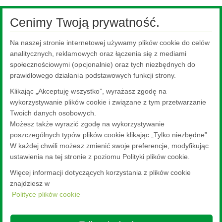
Spółki NSG Group w Polsce
Cenimy Twoją prywatność.
Społeczna Odpowiedzialność Biznesu NSG Group w Polsce
Na naszej stronie internetowej używamy plików cookie do celów
Certyfikaty Spółek w Polsce
analitycznych, reklamowych oraz łączenia się z mediami
Współpraca z IFC
społecznościowymi (opcjonalnie) oraz tych niezbędnych do
prawidłowego działania podstawowych funkcji strony.
Warunki zakupów u dostawców
Klikając „Akceptuję wszystko”, wyrażasz zgodę na
Wystawa
wykorzystywanie plików cookie i związane z tym przetwarzanie
Przetargi
Twoich danych osobowych.
Możesz także wyrazić zgodę na wykorzystywanie
Informacje o realizowanej strategii podatkowej
poszczególnych typów plików cookie klikając „Tylko niezbędne”.
Procedura zgłaszania naruszeń NSG Group
W każdej chwili możesz zmienić swoje preferencje, modyfikując
ustawienia na tej stronie z poziomu Polityki plików cookie.
Więcej informacji dotyczących korzystania z plików cookie
znajdziesz w
Polityce plików cookie
Nippon Sheet Glass Co., Ltd.
Head Office - 3-5-27 Mita Minato-ku Tokyo