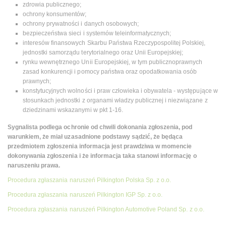
zdrowia publicznego;
ochrony konsumentów;
ochrony prywatności i danych osobowych;
bezpieczeństwa sieci i systemów teleinformatycznych;
interesów finansowych Skarbu Państwa Rzeczypospolitej Polskiej,
jednostki samorządu terytorialnego oraz Unii Europejskiej;
rynku wewnętrznego Unii Europejskiej, w tym publicznoprawnych
zasad konkurencji i pomocy państwa oraz opodatkowania osób
prawnych;
konstytucyjnych wolności i praw człowieka i obywatela - występujące w
stosunkach jednostki z organami władzy publicznej i niezwiązane z
dziedzinami wskazanymi w pkt 1-16.
Sygnalista podlega ochronie od chwili dokonania zgłoszenia, pod
warunkiem, że miał uzasadnione podstawy sądzić, że będąca
przedmiotem zgłoszenia informacja jest prawdziwa w momencie
dokonywania zgłoszenia i że informacja taka stanowi informację o
naruszeniu prawa.
Procedura zgłaszania naruszeń Pilkington Polska Sp. z o.o.
Procedura zgłaszania naruszeń Pilkington IGP Sp. z o.o.
Procedura zgłaszania naruszeń Pilkington Automotive Poland Sp. z o.o.