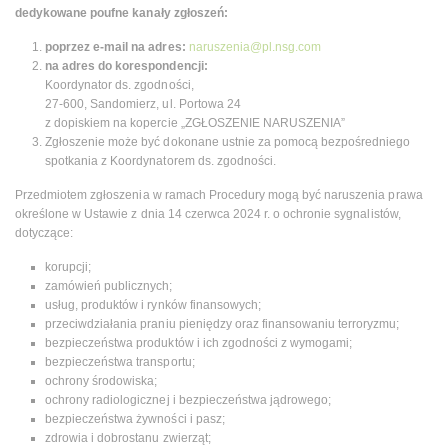
dedykowane poufne kanały zgłoszeń:
poprzez e-mail na adres:
naruszenia@pl.nsg.com
na adres do korespondencji:
Koordynator ds. zgodności,
27-600, Sandomierz, ul. Portowa 24
z dopiskiem na kopercie „ZGŁOSZENIE NARUSZENIA”
Zgłoszenie może być dokonane ustnie za pomocą bezpośredniego
spotkania z Koordynatorem ds. zgodności.
Przedmiotem zgłoszenia w ramach Procedury mogą być naruszenia prawa
określone w Ustawie z dnia 14 czerwca 2024 r. o ochronie sygnalistów,
dotyczące:
korupcji;
zamówień publicznych;
usług, produktów i rynków finansowych;
przeciwdziałania praniu pieniędzy oraz finansowaniu terroryzmu;
bezpieczeństwa produktów i ich zgodności z wymogami;
bezpieczeństwa transportu;
ochrony środowiska;
ochrony radiologicznej i bezpieczeństwa jądrowego;
bezpieczeństwa żywności i pasz;
zdrowia i dobrostanu zwierząt;