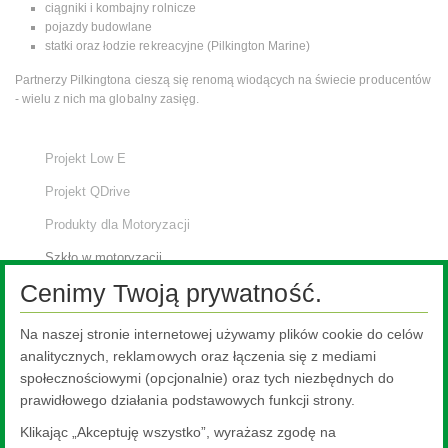
ciągniki i kombajny rolnicze
pojazdy budowlane
statki oraz łodzie rekreacyjne (Pilkington Marine)
Partnerzy Pilkingtona cieszą się renomą wiodących na świecie producentów
- wielu z nich ma globalny zasięg.
Projekt Low E
Projekt QDrive
Produkty dla Motoryzacji
Szkło w motoryzacji
Cenimy Twoją prywatność.
Pilkington Automotive
Szyby samochodowe na części zamienne AGR
Na naszej stronie internetowej używamy plików cookie do celów
Transport Specjalistyczny
analitycznych, reklamowych oraz łączenia się z mediami
społecznościowymi (opcjonalnie) oraz tych niezbędnych do
Wyposażenie oryginalne OE
prawidłowego działania podstawowych funkcji strony.
Branża motoryzacyjna
Klikając „Akceptuję wszystko”, wyrażasz zgodę na
Technologia i procesy