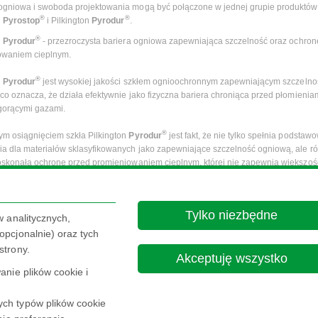
gniowa i swoboda projektowania mogą być połączone w jednej grupie produktów
®
®
n
Pyrostop
i Pilkington
Pyrodur
.
®
n
Pyrodur
- przezroczysta bariera ogniowa zapewniająca szczelność oraz ochron
owaniem cieplnym.
®
n
Pyrodur
jest wysokiej jakości szkłem ognioochronnym zapewniającym szczelno
co oznacza, że działa efektywnie jako fizyczna bariera chroniąca przed płomieniam
gorącymi gazami.
®
m osiągnięciem szkła Pilkington
Pyrodur
jest fakt, że nie tylko spełnia podstaw
 dla materiałów sklasyfikowanych jako zapewniające szczelność ogniową, ale r
oskonałą ochronę przed promieniowaniem cieplnym, której nie zapewnia większoś
szyb w tej klasie.
®
 szkła Pilkington
Pyrodur
bazuje na tej samej zaawansowanej technologii, która
Tylko niezbędne
®
®
le Pilkington
Pyrostop
. Pilkington
Pyrodur
również musi być mocowany w specj
w analitycznych,
ronnych systemach ram.
pcjonalnie) oraz tych
strony.
Akceptuję wszystko
nie plików cookie i
ch typów plików cookie
Nota Prawna
Polityka prywatności