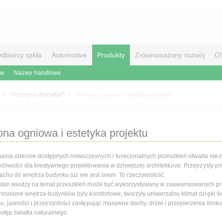
dbiorcy szkła
Automotive
Produkty
Zrównoważony rozwój
O
ów
Nazwy handlowe
®
Pilkington
Pyrodur
Ochrona ogniowa i estetyka projektu
na ogniowa i estetyka projektu
ama obecnie dostępnych nowoczesnych i funkcjonalnych przeszkleń otwarła niez
żliwości dla kreatywnego projektowania w dzisiejszej architekturze. Przejrzysty pr
dachu do wnętrza budynku już nie jest snem. To rzeczywistość.
 stan wiedzy na temat przeszkleń może być wykorzystywany w zaawansowanych pr
chronione wnętrza budynków były komfortowe, tworzyły uniwersalny klimat dzięki św
, jasności i przejrzystości zastępując masywne dachy, drzwi i przepierzenia blok
ostęp światła naturalnego.