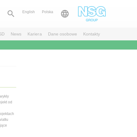


English
Polska
SD
News
Kariera
Dane osobowe
Kontakty
wykły
ojekt od
ojektach
iatłu
ujące