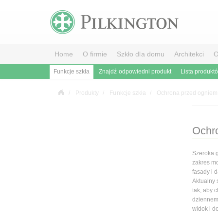
Home
O firmie
Szkło dla domu
Architekci
O
Funkcje szkła
Znajdź odpowiedni produkt
Lista produkt
Produkty
Funkcje szkła
Ochrona przed ogniem
Ochro
Szeroka g
zakres mo
fasady i 
Aktualny
tak, aby 
dziennemu
widok i d