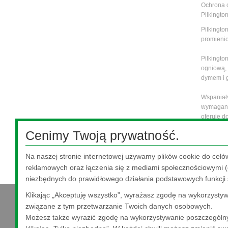
Ochrona o
Pilkingto
Pilkingto
promieni
Pilkingto
ogniową, 
dymem i 
Wspaniały
wymagania
oferuje d
typowych 
Cenimy Twoją prywatność.
Działanie
jest w szk
Na naszej stronie internetowej używamy plików cookie do celó
ogniooch
reklamowych oraz łączenia się z mediami społecznościowymi (o
niezbędnych do prawidłowego działania podstawowych funkcji 
Klikając „Akceptuję wszystko”, wyrażasz zgodę na wykorzystywa
związane z tym przetwarzanie Twoich danych osobowych.
Możesz także wyrazić zgodę na wykorzystywanie poszczególny
Nippon Sheet Glass Co., Ltd.
Head Office - 3-5-27 Mita Minato-ku Tokyo