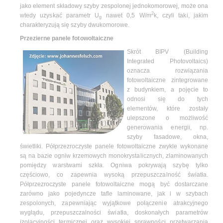
jako element składowy szyby zespolonej jednokomorowej, może ona
2
wtedy uzyskać parametr U
nawet 0,5 W/m
k, czyli taki, jakim
g
charakteryzują się szyby dwukomorowe.
Przezierne panele fotowoltaiczne
Skrót BIPV (Building
Integrated Photovoltaics)
oznacza rozwiązania
fotowoltaiczne zintegrowane
z budynkiem, a pojęcie to
odnosi się do tych
elementów, które zostały
ulepszone o możliwość
generowania energii, np.
szyby fasadowe, okna,
świetliki. Półprzezroczyste panele fotowoltaiczne zwykle wykonane
są na bazie ogniw krzemowych monokrystalicznych, zlaminowanych
pomiędzy warstwami szkła. Ogniwa pokrywają szybę tylko
częściowo, co zapewnia wysoką przepuszczalność światła.
Półprzezroczyste panele fotowoltaiczne mogą być dostarczane
zarówno jako pojedyncze tafle laminowane, jak i w szybach
zespolonych, zapewniając wyjątkowe połączenie atrakcyjnego
wyglądu, przepuszczalności światła, doskonałych parametrów
izolacyjności termicznej oraz wysokiej sprawności przetwarzania