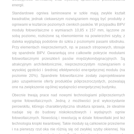
energii.
Standardowe ogniwa laminowane w szkle mają zwykle kształt
kwadratów, jednak ciekawszym rozwiązaniem mogą być produkty z
ogniwami w kształcie poziomych cienkich pasków. W przypadku BIPV
moduły fotowoltaiczne o wymiarach 10,85 x 157 mm, łączone ze
sobą poziomo, rozłożone są równomiernie na powierzchni szyby, z
daleka wyglądają podobnie do szkła z poziomymi pasami sitodruku.
Przy elementach nieprzeziernych, np. w pasach stropowych, stosuje
się spandrele BIPV. Gwarantują one całkowite pokrycie modułami
fotowoltaicznymi przeszkleń pasów międzykondygnacyjnych. Są
atrakcyjnym architektonicznie, nieprzezroczystym rozwiązaniem o
wysokiej gęstości i średniej efektywności energetycznej modułu (na
poziomie 20%). Spandrele fotowoltaiczne zostały zaprojektowane
jako uzupełnienie oferty produktów półprzezroczystych, pozwalają
one na zwiększenie ogólnej wydajności energetycznej budynku.
Obecnie trwają prace nad nowymi technologiami półprzeziernych
ogniw fotowoltaicznych. Jedną z możliwości jest wykorzystanie
perowskitu, którego charakterystyczna struktura sprawia, że idealnie
nadaje się do budowy niskokosztowych i wydajnych ogniw
fotowoltaicznych. Nowością i rewolucją w dziale fotowoltaiki jest też
technologia kropki kwantowej. Takie moduły są całkowicie przezierne
i na pierwszy rzut oka nie różnią się od zwykłej szyby okiennej. Na