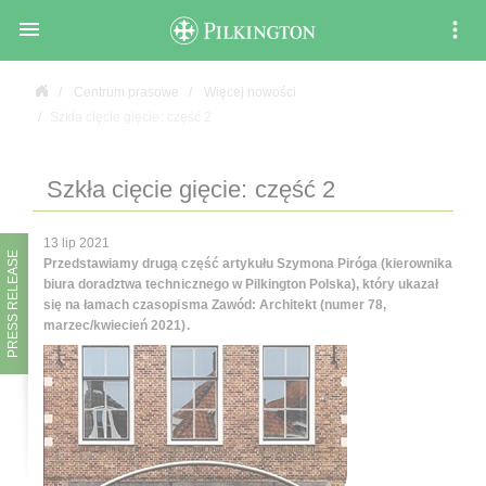

Centrum prasowe
Więcej nowości
Szkła cięcie gięcie: część 2
Szkła cięcie gięcie: część 2
13 lip 2021
PRESS RELEASE
Przedstawiamy drugą część artykułu Szymona Piróga (kierownika
biura doradztwa technicznego w Pilkington Polska), który ukazał
się na łamach czasopisma Zawód: Architekt (numer 78,
marzec/kwiecień 2021).