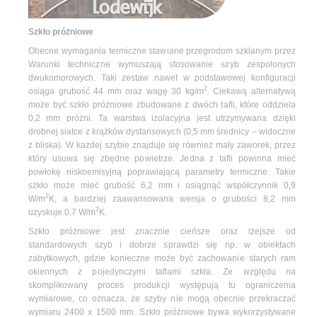
Szkło próżniowe
Obecne wymagania termiczne stawiane przegrodom szklanym przez
Warunki techniczne wymuszają stosowanie szyb zespolonych
dwukomorowych. Taki zestaw nawet w podstawowej konfiguracji
2
osiąga grubość 44 mm oraz wagę 30 kg/m
. Ciekawą alternatywą
może być szkło próżniowe zbudowane z dwóch tafli, które oddziela
0,2 mm próżni. Ta warstwa izolacyjna jest utrzymywana dzięki
drobnej siatce z krążków dystansowych (0,5 mm średnicy – widoczne
z bliska). W każdej szybie znajduje się również mały zaworek, przez
który usuwa się zbędne powietrze. Jedna z tafli powinna mieć
powłokę niskoemisyjną poprawiającą parametry termiczne. Takie
szkło może mieć grubość 6,2 mm i osiągnąć współczynnik 0,9
2
W/m
K, a bardziej zaawansowana wersja o grubości 8,2 mm
2
uzyskuje 0,7 W/m
K.
Szkło próżniowe jest znacznie cieńsze oraz lżejsze od
standardowych szyb i dobrze sprawdzi się np. w obiektach
zabytkowych, gdzie konieczne może być zachowanie starych ram
okiennych z pojedynczymi taflami szkła. Ze względu na
skomplikowany proces produkcji występują tu ograniczenia
wymiarowe, co oznacza, że szyby nie mogą obecnie przekraczać
wymiaru 2400 x 1500 mm. Szkło próżniowe bywa wykorzystywane