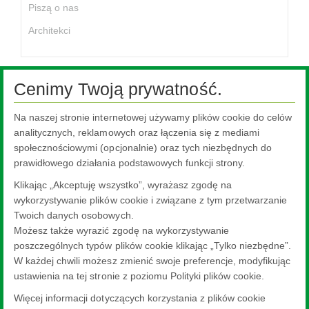
Piszą o nas
Architekci
Cenimy Twoją prywatność.
Ta treść jest niedostępna, ponieważ wymaga włączenia plików
Na naszej stronie internetowej używamy plików cookie do celów
cookie, które są obecnie zablokowane. Aby zmienić swoje
analitycznych, reklamowych oraz łączenia się z mediami
ustawienia, kliknij tutaj.
społecznościowymi (opcjonalnie) oraz tych niezbędnych do
prawidłowego działania podstawowych funkcji strony.
Ustawienia plików cookie.
Klikając „Akceptuję wszystko”, wyrażasz zgodę na
wykorzystywanie plików cookie i związane z tym przetwarzanie
Twoich danych osobowych.
Możesz także wyrazić zgodę na wykorzystywanie
poszczególnych typów plików cookie klikając „Tylko niezbędne”.
W każdej chwili możesz zmienić swoje preferencje, modyfikując
ustawienia na tej stronie z poziomu Polityki plików cookie.
Więcej informacji dotyczących korzystania z plików cookie