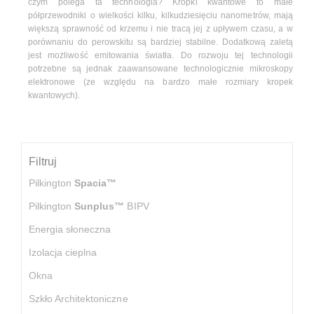
czym polega ta technologia? Kropki kwantowe to małe
półprzewodniki o wielkości kilku, kilkudziesięciu nanometrów, mają
większą sprawność od krzemu i nie tracą jej z upływem czasu, a w
porównaniu do perowskitu są bardziej stabilne. Dodatkową zaletą
jest możliwość emitowania światła. Do rozwoju tej technologii
potrzebne są jednak zaawansowane technologicznie mikroskopy
elektronowe (ze względu na bardzo małe rozmiary kropek
kwantowych).
Filtruj
Pilkington
Spacia™
Pilkington
Sunplus™
BIPV
Energia słoneczna
Izolacja cieplna
Okna
Szkło Architektoniczne