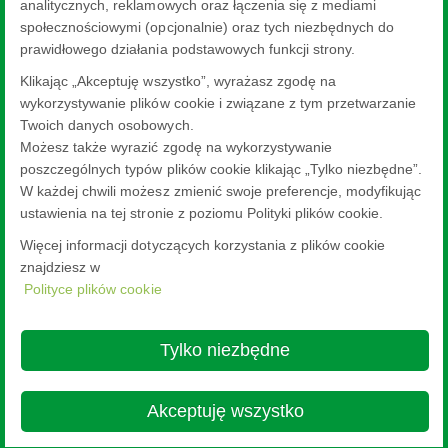
cookie, które są obecnie zablokowane. Aby zmienić swoje
analitycznych, reklamowych oraz łączenia się z mediami
ustawienia, kliknij tutaj.
społecznościowymi (opcjonalnie) oraz tych niezbędnych do
prawidłowego działania podstawowych funkcji strony.
Ustawienia plików cookie.
Klikając „Akceptuję wszystko”, wyrażasz zgodę na
wykorzystywanie plików cookie i związane z tym przetwarzanie
Twoich danych osobowych.
Możesz także wyrazić zgodę na wykorzystywanie
poszczególnych typów plików cookie klikając „Tylko niezbędne”.
W każdej chwili możesz zmienić swoje preferencje, modyfikując
ustawienia na tej stronie z poziomu Polityki plików cookie.
Więcej informacji dotyczących korzystania z plików cookie
znajdziesz w
Polityce plików cookie
Nippon Sheet Glass Co., Ltd.
Head Office - 3-5-27 Mita Minato-ku Tokyo
Tylko niezbędne
Nota Prawna
Polityka prywatności
About this site
Polityka cookies
Ethics and Compliance Hotline
Web Accessibility

Akceptuję wszystko
© Copyright 2026