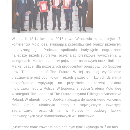
W dniach 13-14 kwietnia 2016 r. we Wrocławiu miała miejsce 7.
konferencja Moto Idea, skupiająca przedstawicieli branży przemysłu
motoryzacyjnego. Podczas spotkania tradycyjnie nagrodzono
najlepsze przedsiębiorstwa, przyznając prestiżowe wyróżnienia w
kategoriach: Market Leader w pojazdach osobowych oraz silnikach,
Market Leader dla pozostałych producentów pojazdów, Top Supplier
oraz The Leader of The Future. W tej ostatniej wyróżnienie
przyznawane jest podmiotom i przedsięwzięciom, których działania
bezpośrednio wpływają na przyszłość i rozwój sektora
motoryzacyjnego w Polsce. W tegorocznej edycji Srebrną Moto Ideę
w kategorii The Leader of The Future otrzymał Pilkington Automotive
Poland. W ubiegłym roku Spółka, należąca do japońskiego koncernu
NSG Group, ukończyła jedną z największych inwestycji
zagranicznych ostatnich lat w Polsce – budowę fabryki
innowacyjnych szyb samochodowych w Chmielowie.
„Skuteczne konkurowanie na globalnym rynku wymaga dziś od nas