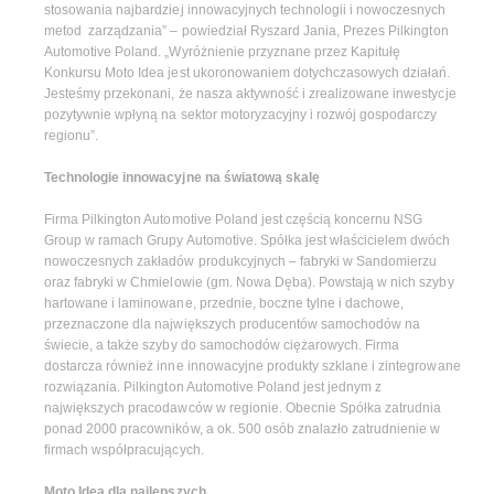
stosowania najbardziej innowacyjnych technologii i nowoczesnych
metod zarządzania” – powiedział Ryszard Jania, Prezes Pilkington
Automotive Poland. „Wyróżnienie przyznane przez Kapitułę
Konkursu Moto Idea jest ukoronowaniem dotychczasowych działań.
Jesteśmy przekonani, że nasza aktywność i zrealizowane inwestycje
pozytywnie wpłyną na sektor motoryzacyjny i rozwój gospodarczy
regionu”.
Technologie innowacyjne na światową skalę
Firma Pilkington Automotive Poland jest częścią koncernu NSG
Group w ramach Grupy Automotive. Spółka jest właścicielem dwóch
nowoczesnych zakładów produkcyjnych – fabryki w Sandomierzu
oraz fabryki w Chmielowie (gm. Nowa Dęba). Powstają w nich szyby
hartowane i laminowane, przednie, boczne tylne i dachowe,
przeznaczone dla największych producentów samochodów na
świecie, a także szyby do samochodów ciężarowych. Firma
dostarcza również inne innowacyjne produkty szklane i zintegrowane
rozwiązania. Pilkington Automotive Poland jest jednym z
największych pracodawców w regionie. Obecnie Spółka zatrudnia
ponad 2000 pracowników, a ok. 500 osób znalazło zatrudnienie w
firmach współpracujących.
Moto Idea dla najlepszych