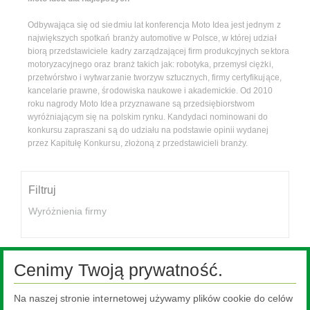
Odbywająca się od siedmiu lat konferencja Moto Idea jest jednym z
największych spotkań branży automotive w Polsce, w której udział
biorą przedstawiciele kadry zarządzającej firm produkcyjnych sektora
motoryzacyjnego oraz branż takich jak: robotyka, przemysł ciężki,
przetwórstwo i wytwarzanie tworzyw sztucznych, firmy certyfikujące,
kancelarie prawne, środowiska naukowe i akademickie. Od 2010
roku nagrody Moto Idea przyznawane są przedsiębiorstwom
wyróżniającym się na polskim rynku. Kandydaci nominowani do
konkursu zapraszani są do udziału na podstawie opinii wydanej
przez Kapitułę Konkursu, złożoną z przedstawicieli branży.
Filtruj
Wyróżnienia firmy
Cenimy Twoją prywatność.
Ta treść jest niedostępna, ponieważ wymaga włączenia plików
Na naszej stronie internetowej używamy plików cookie do celów