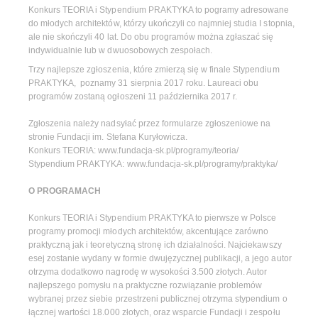
Konkurs TEORIA i Stypendium PRAKTYKA to pogramy adresowane
do młodych architektów, którzy ukończyli co najmniej studia I stopnia,
ale nie skończyli 40 lat. Do obu programów można zgłaszać się
indywidualnie lub w dwuosobowych zespołach.
Trzy najlepsze zgłoszenia, które zmierzą się w finale Stypendium
PRAKTYKA, poznamy 31 sierpnia 2017 roku. Laureaci obu
programów zostaną ogłoszeni 11 października 2017 r.
Zgłoszenia należy nadsyłać przez formularze zgłoszeniowe na
stronie Fundacji im. Stefana Kuryłowicza.
Konkurs TEORIA: www.fundacja-sk.pl/programy/teoria/
Stypendium PRAKTYKA: www.fundacja-sk.pl/programy/praktyka/
O PROGRAMACH
Konkurs TEORIA i Stypendium PRAKTYKA to pierwsze w Polsce
programy promocji młodych architektów, akcentujące zarówno
praktyczną jak i teoretyczną stronę ich działalności. Najciekawszy
esej zostanie wydany w formie dwujęzycznej publikacji, a jego autor
otrzyma dodatkowo nagrodę w wysokości 3.500 złotych. Autor
najlepszego pomysłu na praktyczne rozwiązanie problemów
wybranej przez siebie przestrzeni publicznej otrzyma stypendium o
łącznej wartości 18.000 złotych, oraz wsparcie Fundacji i zespołu