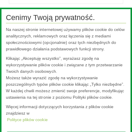
Cenimy Twoją prywatność.
Na naszej stronie internetowej używamy plików cookie do celów
Ta treść jest niedostępna, ponieważ wymaga włączenia plików
cookie, które są obecnie zablokowane. Aby zmienić swoje
analitycznych, reklamowych oraz łączenia się z mediami
ustawienia, kliknij tutaj.
społecznościowymi (opcjonalnie) oraz tych niezbędnych do
prawidłowego działania podstawowych funkcji strony.
Ustawienia plików cookie.
Klikając „Akceptuję wszystko”, wyrażasz zgodę na
wykorzystywanie plików cookie i związane z tym przetwarzanie
Twoich danych osobowych.
Możesz także wyrazić zgodę na wykorzystywanie
poszczególnych typów plików cookie klikając „Tylko niezbędne”.
W każdej chwili możesz zmienić swoje preferencje, modyfikując
ustawienia na tej stronie z poziomu Polityki plików cookie.
Więcej informacji dotyczących korzystania z plików cookie
znajdziesz w
Polityce plików cookie
Nippon Sheet Glass Co., Ltd.