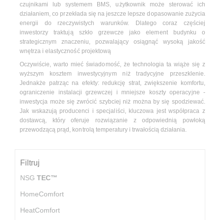
czujnikami lub systemem BMS, użytkownik może sterować ich
działaniem, co przekłada się na jeszcze lepsze dopasowanie zużycia
energii do rzeczywistych warunków. Dlatego coraz częściej
inwestorzy traktują szkło grzewcze jako element budynku o
strategicznym znaczeniu, pozwalający osiągnąć wysoką jakość
wnętrza i elastyczność projektową
Oczywiście, warto mieć świadomość, że technologia ta wiąże się z
wyższym kosztem inwestycyjnym niż tradycyjne przeszklenie.
Jednakże patrząc na efekty: redukcję strat, zwiększenie komfortu,
ograniczenie instalacji grzewczej i mniejsze koszty operacyjne -
inwestycja może się zwrócić szybciej niż można by się spodziewać.
Jak wskazują producenci i specjaliści, kluczowa jest współpraca z
dostawcą, który oferuje rozwiązanie z odpowiednią powłoką
przewodzącą prąd, kontrolą temperatury i trwałością działania.
Filtruj
NSG
TEC™
HomeComfort
HeatComfort