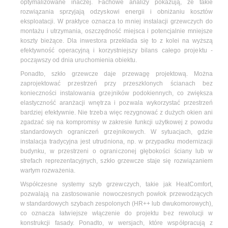
optymalizowane inaczej. Fachowe analizy pokazują, że takie
rozwiązania sprzyjają odzyskowi energii i obniżaniu kosztów
eksploatacji. W praktyce oznacza to mniej instalacji grzewczych do
montażu i utrzymania, oszczędność miejsca i potencjalnie mniejsze
koszty bieżące. Dla inwestora przekłada się to z kolei na wyższą
efektywność operacyjną i korzystniejszy bilans całego projektu -
począwszy od dnia uruchomienia obiektu.
Ponadto, szkło grzewcze daje przewagę projektową. Można
zaprojektować przestrzeń przy przeszklonych ścianach bez
konieczności instalowania grzejników podokiennych, co zwiększa
elastyczność aranżacji wnętrza i pozwala wykorzystać przestrzeń
bardziej efektywnie. Nie trzeba więc rezygnować z dużych okien ani
zgadzać się na kompromisy w zakresie funkcji użytkowej z powodu
standardowych ograniczeń grzejnikowych. W sytuacjach, gdzie
instalacja tradycyjna jest utrudniona, np. w przypadku modernizacji
budynku, w przestrzeni o ograniczonej głębokości ściany lub w
strefach reprezentacyjnych, szkło grzewcze staje się rozwiązaniem
wartym rozważenia.
Współczesne systemy szyb grzewczych, takie jak HeatComfort,
pozwalają na zastosowanie nowoczesnych powłok przewodzących
w standardowych szybach zespolonych (HR++ lub dwukomorowych),
co oznacza łatwiejsze włączenie do projektu bez rewolucji w
konstrukcji fasady. Ponadto, w wersjach, które współpracują z