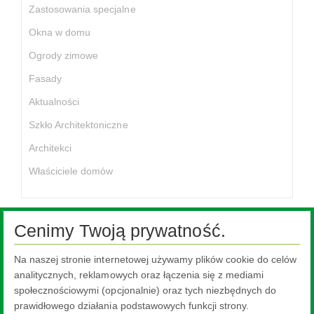
Zastosowania specjalne
Okna w domu
Ogrody zimowe
Fasady
Aktualności
Szkło Architektoniczne
Architekci
Właściciele domów
Cenimy Twoją prywatność.
Na naszej stronie internetowej używamy plików cookie do celów
Ta treść jest niedostępna, ponieważ wymaga włączenia plików
cookie, które są obecnie zablokowane. Aby zmienić swoje
analitycznych, reklamowych oraz łączenia się z mediami
ustawienia, kliknij tutaj.
społecznościowymi (opcjonalnie) oraz tych niezbędnych do
prawidłowego działania podstawowych funkcji strony.