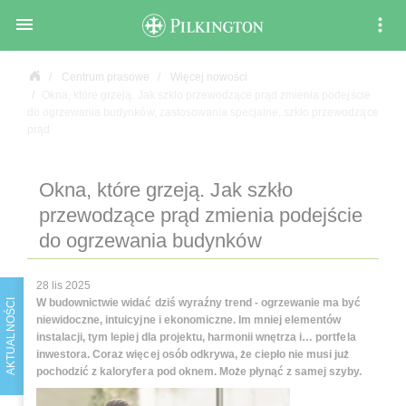

Centrum prasowe
Więcej nowości
Okna, które grzeją. Jak szkło przewodzące prąd zmienia podejście
do ogrzewania budynków, zastosowania specjalne, szkło przewodzące
prąd
Okna, które grzeją. Jak szkło
przewodzące prąd zmienia podejście
do ogrzewania budynków
28 lis 2025
W budownictwie widać dziś wyraźny trend - ogrzewanie ma być
AKTUALNOŚCI
niewidoczne, intuicyjne i ekonomiczne. Im mniej elementów
instalacji, tym lepiej dla projektu, harmonii wnętrza i… portfela
inwestora. Coraz więcej osób odkrywa, że ciepło nie musi już
pochodzić z kaloryfera pod oknem. Może płynąć z samej szyby.