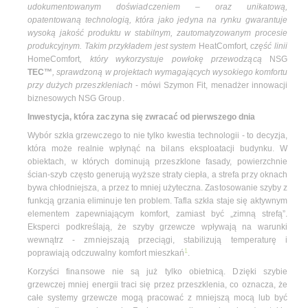
udokumentowanym doświadczeniem – oraz unikatową,
opatentowaną technologią, która jako jedyna na rynku gwarantuje
wysoką jakość produktu w stabilnym, zautomatyzowanym procesie
produkcyjnym. Takim przykładem jest system
HeatComfort
, część linii
HomeComfort
, który wykorzystuje powłokę przewodzącą
NSG
TEC™
, sprawdzoną w projektach wymagających wysokiego komfortu
przy dużych przeszkleniach
- mówi Szymon Fit, menadżer innowacji
biznesowych NSG Group.
Inwestycja, która zaczyna się zwracać od pierwszego dnia
Wybór szkła grzewczego to nie tylko kwestia technologii - to decyzja,
która może realnie wpłynąć na bilans eksploatacji budynku. W
obiektach, w których dominują przeszklone fasady, powierzchnie
ścian-szyb często generują wyższe straty ciepła, a strefa przy oknach
bywa chłodniejsza, a przez to mniej użyteczna. Zastosowanie szyby z
funkcją grzania eliminuje ten problem. Tafla szkła staje się aktywnym
elementem zapewniającym komfort, zamiast być „zimną strefą”.
Eksperci podkreślają, że szyby grzewcze wpływają na warunki
wewnątrz - zmniejszają przeciągi, stabilizują temperaturę i
1
poprawiają odczuwalny komfort mieszkań
.
Korzyści finansowe nie są już tylko obietnicą. Dzięki szybie
grzewczej mniej energii traci się przez przeszklenia, co oznacza, że
całe systemy grzewcze mogą pracować z mniejszą mocą lub być