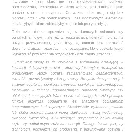
intuicyjnie - jeśli okno nie jest najchłodniejszym punktem
pomieszczenia, temperatura w całym wnętrzu jest odbierana jako
bardziej stabilna i przyjemna. Co ważne, efekt osiąga się bez
montażu grzejników podokiennych i bez dodatkowych elementów
instalacyjnych, które zabierałyby miejsce lub psuły estetykę.
Takie szkło dobrze sprawdza się w domowych salonach czy
ogrodach zimowych, ale też w restauracjach, hotelach i biurach z
dużymi przeszkleniami, gdzie liczy się komfort oraz możliwość
dowolnej aranżacji przestrzeni. To rozwiązanie, które pozwala lepiej
wykorzystać powierzchnię przy oknach - dziś często „straconą”.
-
Ponieważ mamy tu do czynienia z technologią działającą w
instalacji elektrycznej budynku, kluczowy jest wybór rozwiązań od
producentów, którzy potrafią zagwarantować bezpieczeństwo,
trwałość i przewidywalny efekt grzewczy. Na rynku dostępne są już
systemy oparte na cienkowarstwowych powłokach przewodzących,
stosowane w domach jednorodzinnych, ogrodach zimowych czy
obiektach komercyjnych. Warto tu zwrócić uwagę, że szkło pełniące
funkcję grzewczą poddawane jest znacznym obciążeniom
temperaturowym i elektrycznym. Niewłaściwie wykonana powłoka
lub słaba kontrola jakości mogą skutkować niższą wydajnością,
skróconą żywotnością, a w skrajnych przypadkach nawet awarią
szyb czy nadmiernym zużyciem energii. Dlatego istotne jest, by
technologia pochodziła od producenta z ugruntowaną pozycją i