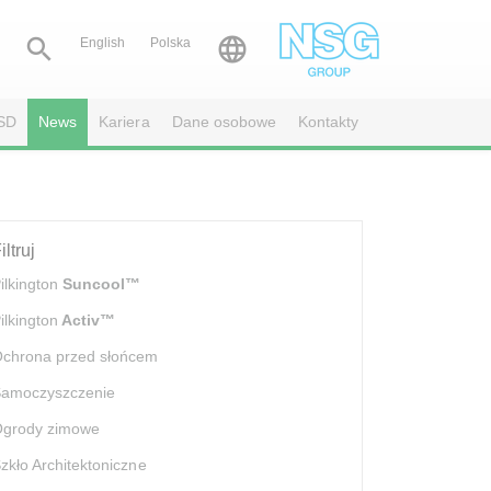


English
Polska
SD
News
Kariera
Dane osobowe
Kontakty
iltruj
ilkington
Suncool™
ilkington
Activ™
chrona przed słońcem
amoczyszczenie
grody zimowe
zkło Architektoniczne