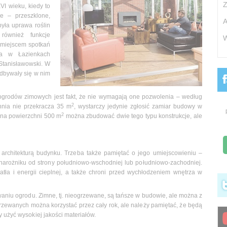
Z
I wieku, kiedy to
e – przeszklone,
A
yła uprawa roślin
 również funkcje
W
ę miejscem spotkań
ia w Łazienkach
 Stanisławowski. W
dbywały się w nim
grodów zimowych jest fakt, że nie wymagają one pozwolenia – według
2
hnia nie przekracza 35 m
, wystarczy jedynie zgłosić zamiar budowy w
2
 na powierzchni 500 m
można zbudować dwie tego typu konstrukcje, ale
architekturą budynku. Trzeba także pamiętać o jego umiejscowieniu –
w narożniku od strony południowo-wschodniej lub południowo-zachodniej.
tła i energii cieplnej, a także chroni przed wychłodzeniem wnętrza w
waniu ogrodu. Zimne, tj. nieogrzewane, są tańsze w budowie, ale można z
grzewanych można korzystać przez cały rok, ale należy pamiętać, że będą
y użyć wysokiej jakości materiałów.