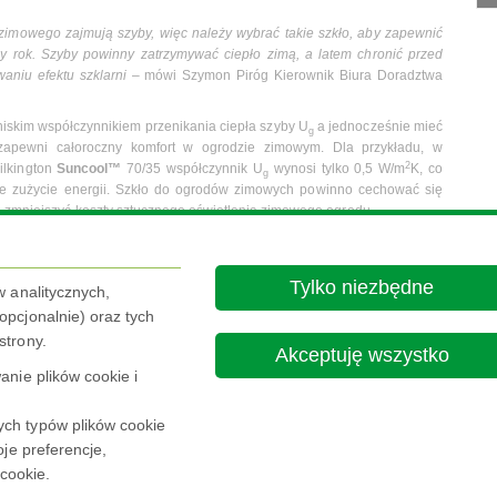
imowego zajmują szyby, więc należy wybrać takie szkło, aby zapewnić
ły rok. Szyby powinny zatrzymywać ciepło zimą, a latem chronić przed
niu efektu szklarni
– mówi Szymon Piróg Kierownik Biura Doradztwa
iskim współczynnikiem przenikania ciepła szyby U
a jednocześnie mieć
g
 zapewni całoroczny komfort w ogrodzie zimowym. Dla przykładu, w
2
ilkington
Suncool™
70/35 współczynnik U
wynosi tylko 0,5 W/m
K, co
g
one zużycie energii. Szkło do ogrodów zimowych powinno cechować się
i zmniejszyć koszty sztucznego oświetlenia zimowego ogrodu.
ć. Żeby utrzymać niezakłócony widok i wysokie właściwości techniczne
odkiem czyszczącym z dużą ilością wody. W tym przypadku można także
trzną warstwą będzie szkło samoczyszczące. Pokryte jest ono powłoką
Tylko niezbędne
w analitycznych,
 promieniowaniem UV ze światła dziennego jest w stanie rozkładać
pcjonalnie) oraz tych
oda spłukuje z powierzchni szyby wszelkie uwolnione zanieczyszczenia.
strony.
yć się na zmniejszone zużycie detergentów oraz wody.
Akceptuję wszystko
nie plików cookie i
ch typów plików cookie
je preferencje,
 cookie.
Nota Prawna
Polityka prywatności