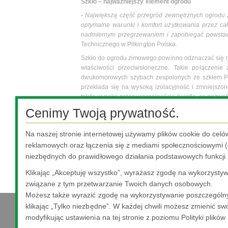
Szkło – najważniejszy element ogrodu
-
Największą część przegród zewnętrznych ogrodu z
optymalne warunki i komfort użytkowania przez ca
nadmiernym przegrzewaniem i zapobiegać powstawa
Technicznego w Pilkington Polska.
Szkło do ogrodu zimowego powinno odznaczać się n
właściwości przeciwsłoneczne. Takie połączenie
dwukomorowych szybach zespolonych ze szkłem P
przekłada się na wysoką izolacyjność i zmniejsz
także wysoką przepuszczalnością światła, co pozwol
Cenimy Twoją prywatność.
O domową oranżerię należy również odpowiednio dba
przeszkleń, należy je regularnie myć łagodnym śr
rozważyć montaż szyb zespolonych, których zewnę
Na naszej stronie internetowej używamy plików cookie do celó
zawierającą dwutlenek tytanu, który aktywowany
reklamowych oraz łączenia się z mediami społecznościowymi (o
zanieczyszczenia organiczne, a w czasie deszczu w
niezbędnych do prawidłowego działania podstawowych funkcji 
Zastosowanie szkła samoczyszczącego może przełoż
Klikając „Akceptuję wszystko”, wyrażasz zgodę na wykorzystywa
związane z tym przetwarzanie Twoich danych osobowych.
Możesz także wyrazić zgodę na wykorzystywanie poszczególny
klikając „Tylko niezbędne”. W każdej chwili możesz zmienić swo
modyfikując ustawienia na tej stronie z poziomu Polityki plików
Nippon Sheet Glass Co., Ltd.