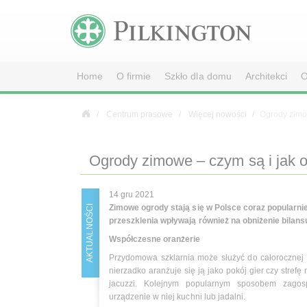
Home
O firmie
Szkło dla domu
Architekci
O
Centrum prasowe
Więcej nowości
Ogrody zimow
Ogrody zimowe – czym są i jak o
14 gru 2021
Zimowe ogrody stają się w Polsce coraz popularni
AKTUALNOŚCI
przeszklenia wpływają również na obniżenie bilan
Współczesne oranżerie
Przydomowa szklarnia może służyć do całorocznej u
nierzadko aranżuje się ją jako pokój gier czy strefę
jacuzzi. Kolejnym popularnym sposobem zagos
urządzenie w niej kuchni lub jadalni.