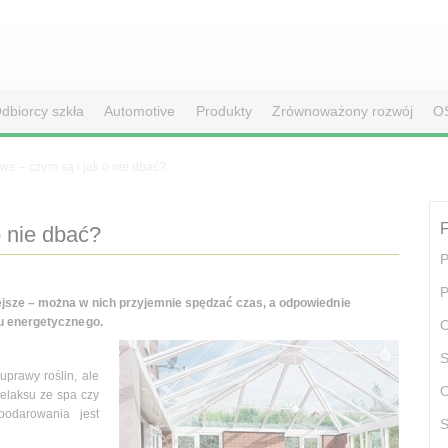
dbiorcy szkła
Automotive
Produkty
Zrównoważony rozwój
O
e – czym są i jak o nie dbać?
F
 nie dbać?
P
P
ejsze – można w nich przyjemnie spędzać czas, a odpowiednie
su energetycznego.
O
S
prawy roślin, ale
O
 relaksu ze spa czy
podarowania jest
S