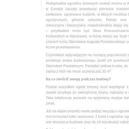
Protoplastów ogrodów zimowych szukać można w XV
w Europie zaczęły powstawać pierwsze oranżeri
parterowe, ogrzewane budynki, w których możliwa b
egzotycznych, głównie cytrusów. Pełniły one
rekreacyjne i towarzyskie, niejednokrotnie stając si
– przykładem może być Stara Pomarańczarn
Królewskich w Warszawie, w której mieści się Teatr
czasach króla Stanisława Augusta Poniatowskiego o
liczne przedstawienia.
Czynnikiem wpływającym na rosnącą popularność o
polskiego prawa budowlanego, jeżeli ich powierzc
Starostwie Powiatowym. Pamiętać jednak trzeba, że
2
żadna z nich nie może przekraczać 35 m
.
Na co zwrócić uwagę podczas budowy?
Przede wszystkim ogród zimowy musi współgrać z 
zwykle przylega do zewnętrznej ściany, najlepiej 
Taka lokalizacja pozwala na optymalny dopływ świa
zimie.
Już na etapie projektu warto podjąć decyzję o ogrze
nich korzystać tylko sezonowo. Z kolei z ogrodów o
one droższe w budowie oraz do ich konstrukcji należ