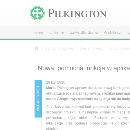
Home
O firmie
Szkło dla domu
Architekci
O
Centrum prasowe
Więcej nowości
Nowa, pomocn
Nowa, pomocna funkcja w aplikac
28 kwi 2020
Marka Pilkington wprowadza dodatkową funkcjonalno
AKTUALNOŚCI
aktualizacji została zintegrowana z aplikacjami m
mapie Google i wyznaczenia trasy dojazdu do bud
Aby skorzystać z nowej funkcjonalności wystarczy w
szczegóły projektu, a następnie kliknąć w mapę z
prezentacją zdjęć obiektu. Zostanie wtedy wy
lokalizacja oraz podana propozycja najkrótszej
obiektu.