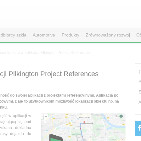
dbiorcy szkła
Automotive
Produkty
Zrównoważony rozwój
O
a funkcja w aplikacji Pilkington Project References
F
ji Pilkington Project References
P
S
ść do swojej aplikacji z projektami referencyjnymi. Aplikacja po
apowymi. Daje to użytkownikom możliwość lokalizacji obiektu np. na
A
ynku.
ejść w aplikacji w
najdującą się pod
szukana dokładna
 trasy dojazdu do