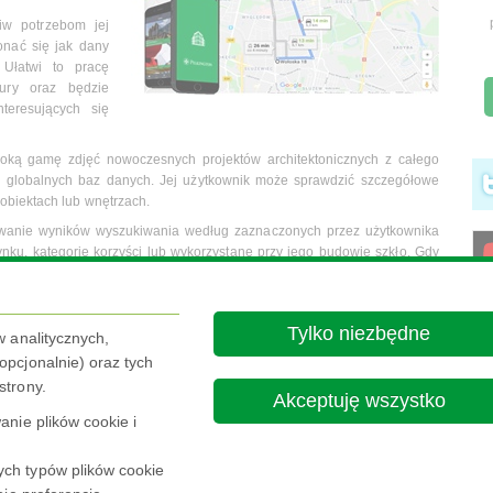
iw potrzebom jej
onać się jak dany
. Ułatwi to pracę
tury oraz będzie
teresujących się
eroką gamę zdjęć nowoczesnych projektów architektonicznych z całego
 i globalnych baz danych. Jej użytkownik może sprawdzić szczegółowe
obiektach lub wnętrzach.
trowanie wyników wyszukiwania według zaznaczonych przez użytkownika
ynku, kategorie korzyści lub wykorzystane przy jego budowie szkło. Gdy
teresuje, może podzielić się swoim odkryciem udostępniając go swoim
iadających obecnie aplikację, aktualizacja dokona się automatycznie lub
Tylko niezbędne
w analitycznych,
ub Google Play.
pcjonalnie) oraz tych
t References.
strony.
Akceptuję wszystko
nie plików cookie i
ch typów plików cookie