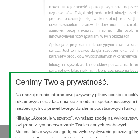
Nowa funkcjonalność aplikacji wychodzi naprzec
użytkowników. Dzięki niej będą mieli okazję przek
produkt prezentuje się w konkretnej realizacji
przedstawicielom branży budowlanej i architek
stanowić bazę ciekawych inspiracji dla osób in
innowacyjnymi rozwiązaniami w tych obszarach.
Aplikacja z projektami referencyjnymi zawiera sz
świata. Jest to możliwe dzięki zasobom lokalnych
parametry produktów wykorzystanych w konkretnych 
Intuicyjna wyszukiwarka obiektów pozwala na fil
parametrów, takich jak m.in. typ przeznaczenia bud
użytkownik aplikacji znajdzie obiekt który go in
Cenimy Twoją prywatność.
znajomym w mediach społecznościowych.
W zależności od ustawień telefonu użytkowników pos
Na naszej stronie internetowej używamy plików cookie do celó
konieczne będzie jej pobranie w sklepie App Store l
reklamowych oraz łączenia się z mediami społecznościowymi (o
Zobacz
<tutaj>
jak działa aplikacja Pilkington Projec
niezbędnych do prawidłowego działania podstawowych funkcji 
Klikając „Akceptuję wszystko”, wyrażasz zgodę na wykorzystywa
związane z tym przetwarzanie Twoich danych osobowych.
Możesz także wyrazić zgodę na wykorzystywanie poszczególny