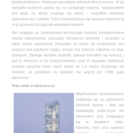
fundamentowych. Kolejnym sposobem jest technika trzonowa. W jej
wypadku budynek opiera się na centralnym rdzeniu, fundamentem
jest płyta, na której znajduje się rdzeń – wszystkie elementy
wykonane są z żelbetu. Trzon charakteryzuje się wysoką sztywnością
oraz przenosi obciążenia wywołane wiatrem.
Bez względu na zastosowaną technologię budowy, wysokościowce
muszą wytrzymywać znaczące obciążenia pionowe i poziome, a
także liczne naprężenia. Ponieważ im wyżej się znajdujemy, tym
większa jest prędkość wiatru, musza być również odporne na jego
działanie. Dlatego wysokie budynki zawsze odrobinę się kołyszą i
jest to wliczone w ich funkcjonowanie, choć w wypadku niektórych
budowli przechył może dojść nawet do 1,5 metra! Przyjmuje się
również, że powinien on wynosić nie więcej niż 1/500 jego
wysokości.
Rola szkła w wieżowcach
Współczesne wysokościowce
wspierają się na ogromnych
ilościach betonu i stali, ale
najbardziej widocznym ich
elementem jest znajdujące
się w fasadach szkło.
Również musi ono spełniać