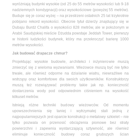
wyróżniają budynki wysokie (od 25 do 55 metrów wysokości lub 9-18
nadziemnych kondygnacji) oraz wysokościowe (powyżej 55 metrów).
Buduje się je coraz wyżej – na przestrzeni ostatnich 25 lat trzykrotnie
pobijano rekord wysokości. Obecnie tytuł dzierży znajdujący się w
Dubaju Burdż Chalifa o wysokości 828 metrów, ale w położonym w
Arabii Saudyjskiej mieście Dżudda powstaje Jeddah Tower, pierwszy
w historii ludzkości budynek, który ma przekroczyć barierę 1000
metrów wysokości.
Jak budować drapacze chmur?
Projektując wysokie budowle, architekci i inżynierowie muszą
zmierzyć się z wieloma wyzwaniami. Wieżowce muszą być nie tylko
trwałe, ale również odporne na działanie wiatru, niewrażliwe na
wstrząsy oraz komfortowe dla swoich użytkowników. Konstruktorzy
muszą też rozwiązywać problemy takie jak np. konieczność
dostarczenia wody pod odpowiednim ciśnieniem na wysokość
kilkuset metrów.
Istnieją różne techniki budowy wieżowców. Od momentu
upowszechnienia się taniej i wytrzymałej stali jedną z
najpopularniejszych jest oparcie konstrukcji o metalowy szkielet – nie
tylko pozwala on przenosić obciążenia pionowe bez straty
powierzchni i zapewnia wystarczającą sztywność, ale również
eliminuje konieczność budowy coraz grubszych ścian