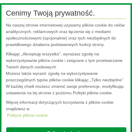
Cenimy Twoją prywatność.
Ta treść jest niedostępna, ponieważ wymaga włączenia plików
Na naszej stronie internetowej używamy plików cookie do celów
cookie, które są obecnie zablokowane. Aby zmienić swoje
analitycznych, reklamowych oraz łączenia się z mediami
ustawienia, kliknij tutaj.
społecznościowymi (opcjonalnie) oraz tych niezbędnych do
prawidłowego działania podstawowych funkcji strony.
Ustawienia plików cookie.
Klikając „Akceptuję wszystko”, wyrażasz zgodę na
wykorzystywanie plików cookie i związane z tym przetwarzanie
Twoich danych osobowych.
Możesz także wyrazić zgodę na wykorzystywanie
poszczególnych typów plików cookie klikając „Tylko niezbędne”.
W każdej chwili możesz zmienić swoje preferencje, modyfikując
ustawienia na tej stronie z poziomu Polityki plików cookie.
Więcej informacji dotyczących korzystania z plików cookie
znajdziesz w
Polityce plików cookie
Nippon Sheet Glass Co., Ltd.
Head Office - 3-5-27 Mita Minato-ku Tokyo