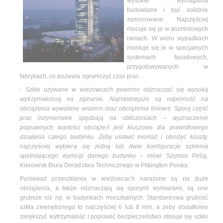
wysokie wymagania
budowlane i być solidnie
zamocowane. Najczęściej
mocuje się je w aluminiowych
ramach. W wielu wypadkach
montuje się je w specjalnych
systemach fasadowych,
przygotowywanych w
fabrykach, co pozwala ograniczyć czas prac.
-
Szkło używane w wieżowcach powinno odznaczać się wysoką
wytrzymałością na zginanie. Najistotniejsze są odporność na
obciążenia wywołane wiatrem oraz obciążenia liniowe. Sporą część
prac inżynierowie spędzają na obliczeniach – wyznaczenie
poprawnych wartości obciążeń jest kluczowe dla prawidłowego
działania całego budynku. Żeby ułatwić montaż i obniżyć koszty,
najczęściej wybiera się jedną lub dwie konfiguracje szklenia
spełniającego wymogi danego budynku
– mówi Szymon Piróg,
Kierownik Biura Doradztwa Technicznego w Pilkington Polska.
Ponieważ przeszklenia w wieżowcach narażone są na duże
obciążenia, a także odznaczają się sporymi wymiarami, są one
grubsze niż np. w budynkach mieszkalnych. Standardowa grubość
szkła zewnętrznego to najczęściej 6 lub 8 mm, a żeby dodatkowo
zwiększyć wytrzymałość i poprawić bezpieczeństwo stosuje się szkło