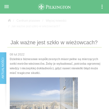

Centrum prasowe
Więcej nowości
Jak ważne jest szkło w wieżowcach?
Jak ważne jest szkło w wieżowcach?
08 lut 2022
Dzielnice biznesowe współczesnych miast pełne są mierzących
AKTUALNOŚCI
setki metrów wieżowców. Żeby je wybudować, potrzeba ogromnej
wiedzy i niezwykłej dokładności, gdyż nawet niewielki błąd może
mieć tragiczne skutki.