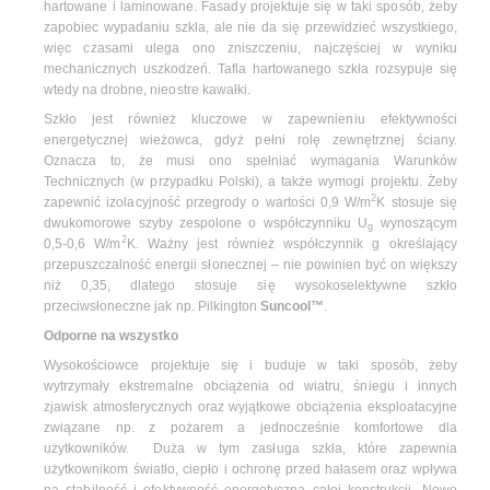
hartowane i laminowane. Fasady projektuje się w taki sposób, żeby
zapobiec wypadaniu szkła, ale nie da się przewidzieć wszystkiego,
więc czasami ulega ono zniszczeniu, najczęściej w wyniku
mechanicznych uszkodzeń. Tafla hartowanego szkła rozsypuje się
wtedy na drobne, nieostre kawałki.
Szkło jest również kluczowe w zapewnieniu efektywności
energetycznej wieżowca, gdyż pełni rolę zewnętrznej ściany.
Oznacza to, że musi ono spełniać wymagania Warunków
Technicznych (w przypadku Polski), a także wymogi projektu. Żeby
2
zapewnić izolacyjność przegrody o wartości 0,9 W/m
K stosuje się
dwukomorowe szyby zespolone o współczynniku U
wynoszącym
g
2
0,5-0,6 W/m
K. Ważny jest również współczynnik g określający
przepuszczalność energii słonecznej – nie powinien być on większy
niż 0,35, dlatego stosuje się wysokoselektywne szkło
przeciwsłoneczne jak np. Pilkington
Suncool™
.
Odporne na wszystko
Wysokościowce projektuje się i buduje w taki sposób, żeby
wytrzymały ekstremalne obciążenia od wiatru, śniegu i innych
zjawisk atmosferycznych oraz wyjątkowe obciążenia eksploatacyjne
związane np. z pożarem a jednocześnie komfortowe dla
użytkowników. Duża w tym zasługa szkła, które zapewnia
użytkownikom światło, ciepło i ochronę przed hałasem oraz wpływa
na stabilność i efektywność energetyczną całej konstrukcji. Nowe