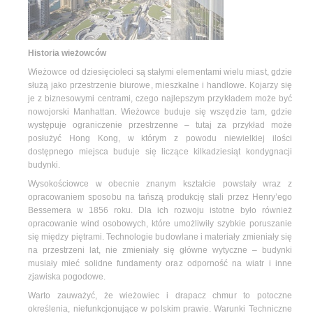
Historia wieżowców
Wieżowce od dziesięcioleci są stałymi elementami wielu miast, gdzie
służą jako przestrzenie biurowe, mieszkalne i handlowe. Kojarzy się
je z biznesowymi centrami, czego najlepszym przykładem może być
nowojorski Manhattan. Wieżowce buduje się wszędzie tam, gdzie
występuje ograniczenie przestrzenne – tutaj za przykład może
posłużyć Hong Kong, w którym z powodu niewielkiej ilości
dostępnego miejsca buduje się liczące kilkadziesiąt kondygnacji
budynki.
Wysokościowce w obecnie znanym kształcie powstały wraz z
opracowaniem sposobu na tańszą produkcję stali przez Henry’ego
Bessemera w 1856 roku. Dla ich rozwoju istotne było również
opracowanie wind osobowych, które umożliwiły szybkie poruszanie
się między piętrami. Technologie budowlane i materiały zmieniały się
na przestrzeni lat, nie zmieniały się główne wytyczne – budynki
musiały mieć solidne fundamenty oraz odporność na wiatr i inne
zjawiska pogodowe.
Warto zauważyć, że wieżowiec i drapacz chmur to potoczne
określenia, niefunkcjonujące w polskim prawie. Warunki Techniczne