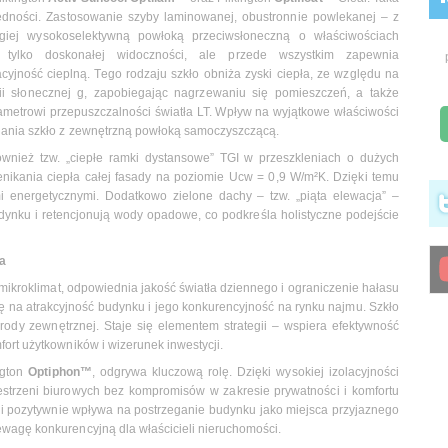
ności. Zastosowanie szyby laminowanej, obustronnie powlekanej – z
giej wysokoselektywną powłoką przeciwsłoneczną o właściwościach
 tylko doskonałej widoczności, ale przede wszystkim zapewnia
yjność cieplną. Tego rodzaju szkło obniża zyski ciepła, ze względu na
gii słonecznej g, zapobiegając nagrzewaniu się pomieszczeń, a także
ametrowi przepuszczalności światła LT. Wpływ na wyjątkowe właściwości
nania szkło z zewnętrzną powłoką samoczyszczącą.
nież tzw. „ciepłe ramki dystansowe” TGI w przeszkleniach o dużych
enikania ciepła całej fasady na poziomie Ucw = 0,9 W/m²K. Dzięki temu
i energetycznymi. Dodatkowo zielone dachy – tzw. „piąta elewacja” –
dynku i retencjonują wody opadowe, co podkreśla holistyczne podejście
a
 mikroklimat, odpowiednia jakość światła dziennego i ograniczenie hałasu
ię na atrakcyjność budynku i jego konkurencyjność na rynku najmu. Szkło
ody zewnętrznej. Staje się elementem strategii – wspiera efektywność
ort użytkowników i wizerunek inwestycji.
ngton
Optiphon™
, odgrywa kluczową rolę. Dzięki wysokiej izolacyjności
estrzeni biurowych bez kompromisów w zakresie prywatności i komfortu
 i pozytywnie wpływa na postrzeganie budynku jako miejsca przyjaznego
wagę konkurencyjną dla właścicieli nieruchomości.