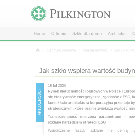
Home
O firmie
Szkło dla domu
Architekci
O
Centrum prasowe
Więcej nowości
Jak szkło w
Jak szkło wspiera wartość budy
16 lut 2026
Rynek nieruchomości biurowych w Polsce i Europie
AKTUALNOŚCI
się efektywność energetyczna, zgodność z ESG, k
kontekście architektura korporacyjna przestaje b
strategicznym, które realnie zwiększa wartość ni
Transparentność mierzona parametrami – no
szklane narzędziem strategii ESG
Współczesne fasady szklane nie pełnią ju