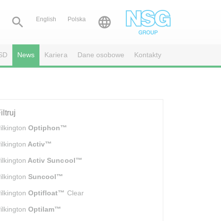


English
Polska
SD
News
Kariera
Dane osobowe
Kontakty
iltruj
ilkington
Optiphon™
ilkington
Activ™
ilkington
Activ Suncool™
ilkington
Suncool™
ilkington
Optifloat™
Clear
ilkington
Optilam™