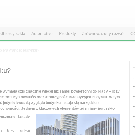
dbiorcy szkła
Automotive
Produkty
Zrównoważony rozwój
O
spiera wartość budynku?
F
nku?
P
P
 wymaga dziś znacznie więcej niż samej powierzchni do pracy – liczy
omfort użytkowników oraz atrakcyjność inwestycyjna budynku. W tym
P
yć jedynie kwestią wyglądu budynku – staje się narzędziem
P
eruchomości. Jednym z kluczowych elementów tej zmiany jest szkło.
woczesne fasady
P
P
ż tylko funkcji