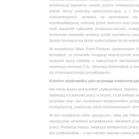
kombinacja zapewnia wysoki poziom energooszczęd
jednej strony powłoką samoczyszczącą, a z dru
niskoemisyjnych, pozwala na zachowanie nie
wysokoefektywną ochronę przed słońcem oraz izolac
niski parametr całkowitej przepuszczalności ener
doskonale doświetla wnętrza, dzięki wysokiemu par
fasady biurowca ma także wykorzystane do jej wyko
W kompleksie Main Point Pankrac zastosowano rów
formatach, co pozwoliło osiągnąć współczynnik prz
budynek łączy estetykę z najwyższymi standardam
wspierają redukcję CO₂, obniżają temperaturę w bu
do zrównoważonego projektowania.
Komfort użytkownika jako przewaga konkurencyjn
Nie mniej ważny jest komfort użytkowników. Stabilny
wpływają na warunki pracy w biurze, co przekłada s
przestaje więc być neutralnym komponentem przegr
energetyczną, realizację celów środowiskowych, komf
W tym kontekście szkło akustyczne, takie jak Pilki
akustycznej umożliwia projektowanie otwartych prz
pracy. Redukcja hałasu zwiększa efektywność pracy
dla użytkowników – a tym samym stanowi realną prze