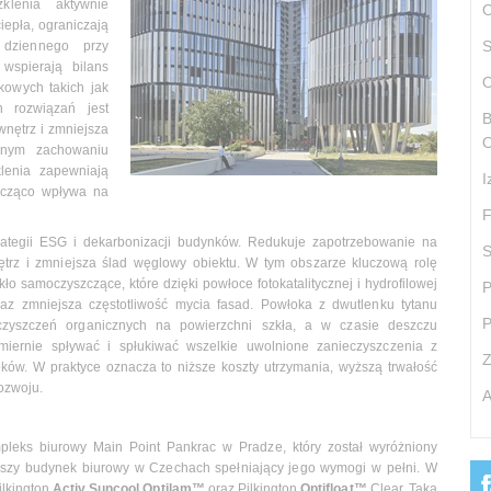
zklenia aktywnie
O
iepła, ograniczają
S
a dziennego przy
 wspierają bilans
O
kowych takich jak
 rozwiązań jest
B
wnętrz i zmniejsza
O
esnym zachowaniu
klenia zapewniają
I
nacząco wpływa na
F
strategii ESG i dekarbonizacji budynków. Redukuje zapotrzebowanie na
S
ętrz i zmniejsza ślad węglowy obiektu. W tym obszarze kluczową rolę
kło samoczyszczące, które dzięki powłoce fotokatalitycznej i hydrofilowej
P
az zmniejsza częstotliwość mycia fasad. Powłoka z dwutlenku tytanu
P
eczyszczeń organicznych na powierzchni szkła, a w czasie deszczu
miernie spływać i spłukiwać wszelkie uwolnione zanieczyszczenia z
Z
ków. W praktyce oznacza to niższe koszty utrzymania, wyższą trwałość
ozwoju.
A
pleks biurowy Main Point Pankrac w Pradze, który został wyróżniony
wszy budynek biurowy w Czechach spełniający jego wymogi w pełni. W
ilkington
Activ Suncool Optilam™
oraz Pilkington
Optifloat™
Clear. Taka