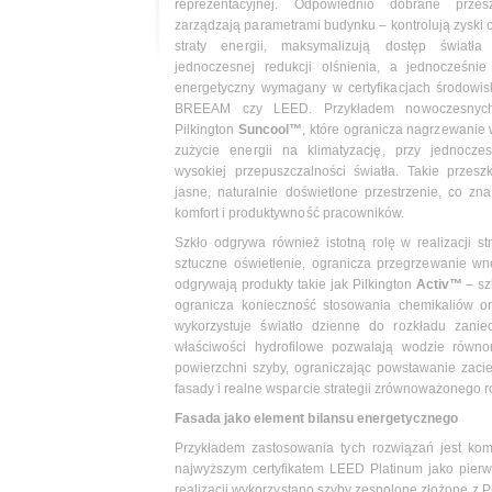
reprezentacyjnej. Odpowiednio dobrane przes
zarządzają parametrami budynku – kontrolują zyski c
straty energii, maksymalizują dostęp światł
jednoczesnej redukcji olśnienia, a jednocześnie
energetyczny wymagany w certyfikacjach środowis
BREEAM czy LEED. Przykładem nowoczesnych
Pilkington
Suncool™
, które ogranicza nagrzewanie 
zużycie energii na klimatyzację, przy jednocz
wysokiej przepuszczalności światła. Takie przesz
jasne, naturalnie doświetlone przestrzenie, co z
komfort i produktywność pracowników.
Szkło odgrywa również istotną rolę w realizacji 
sztuczne oświetlenie, ogranicza przegrzewanie wn
odgrywają produkty takie jak Pilkington
Activ™
– sz
ogranicza konieczność stosowania chemikaliów or
wykorzystuje światło dzienne do rozkładu zani
właściwości hydrofilowe pozwalają wodzie równo
powierzchni szyby, ograniczając powstawanie zacie
fasady i realne wsparcie strategii zrównoważonego r
Fasada jako element bilansu energetycznego
Przykładem zastosowania tych rozwiązań jest kom
najwyższym certyfikatem LEED Platinum jako pier
realizacji wykorzystano szyby zespolone złożone z P