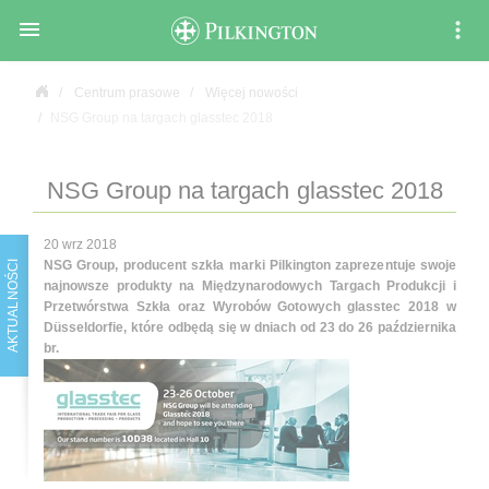

Centrum prasowe
Więcej nowości
NSG Group na targach glasstec 2018
NSG Group na targach glasstec 2018
20 wrz 2018
NSG Group, producent szkła marki Pilkington zaprezentuje swoje
AKTUALNOŚCI
najnowsze produkty na Międzynarodowych Targach Produkcji i
Przetwórstwa Szkła oraz Wyrobów Gotowych glasstec 2018 w
Düsseldorfie, które odbędą się w dniach od 23 do 26 października
br.