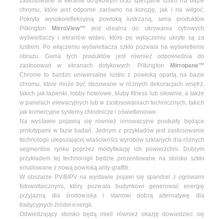
zastosowane w ekranie dotykowym oraz specjalne lustro na bazie
chromu, które jest odporne zarówno na korozję, jak i na wilgoć.
Pokryta wysokorefleksyjną powłoką lustrzaną, seria produktów
Pilkington
MirroView™
jest idealna do ukrywania cyfrowych
wyświetlaczy i ekranów wideo, które po wyłączeniu ukryte są za
lustrem. Po włączeniu wyświetlacza szkło pozwala na wyświetlenie
obrazu. Gama tych produktów jest również odpowiednia do
zastosowań w ekranach dotykowych. Pilkington
Mirropane™
Chrome to bardzo uniwersalne lustro z powłoką opartą na bazie
chromu, które może być stosowane w różnych dekoracjach wnętrz,
takich jak łazienki, lobby hotelowe, kluby fitness lub siłownie, a także
w panelach elewacyjnych lub w zastosowaniach technicznych, takich
jak komercyjne systemy chłodnicze i oświetleniowe.
Na wystawie pojawią się również innowacyjne produkty będące
prototypami w fazie badań. Jednym z przykładów jest zastosowanie
technologii ulepszającej właściwości wyrobów szklanych dla różnych
segmentów rynku poprzez modyfikację ich powierzchni. Dobrym
przykładem tej technologii będzie prezentowane na stoisku szkło
emaliowane z nową powłoką anty-graffiti.
W obszarze PV/BIPV na wystawie pojawi się spandrel z ogniwami
fotowoltaicznymi, który pozwala budynkowi generować energię
przyjazną dla środowiska i stanowi dobrą alternatywę dla
tradycyjnych źródeł energii.
Odwiedzający stoisko będą mieli również okazję dowiedzieć się