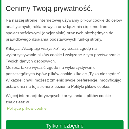
Cenimy Twoją prywatność.
Ta treść jest niedostępna, ponieważ wymaga włączenia plików
Na naszej stronie internetowej używamy plików cookie do celów
cookie, które są obecnie zablokowane. Aby zmienić swoje
analitycznych, reklamowych oraz łączenia się z mediami
ustawienia, kliknij tutaj.
społecznościowymi (opcjonalnie) oraz tych niezbędnych do
prawidłowego działania podstawowych funkcji strony.
Ustawienia plików cookie.
Klikając „Akceptuję wszystko”, wyrażasz zgodę na
wykorzystywanie plików cookie i związane z tym przetwarzanie
Twoich danych osobowych.
Możesz także wyrazić zgodę na wykorzystywanie
poszczególnych typów plików cookie klikając „Tylko niezbędne”.
W każdej chwili możesz zmienić swoje preferencje, modyfikując
ustawienia na tej stronie z poziomu Polityki plików cookie.
Więcej informacji dotyczących korzystania z plików cookie
znajdziesz w
Polityce plików cookie
Nippon Sheet Glass Co., Ltd.
Head Office - 3-5-27 Mita Minato-ku Tokyo
Tylko niezbędne