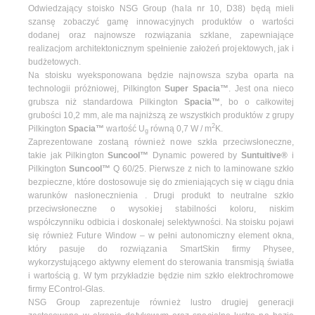
Odwiedzający stoisko NSG Group (hala nr 10, D38) będą mieli
szansę zobaczyć gamę innowacyjnych produktów o wartości
dodanej oraz najnowsze rozwiązania szklane, zapewniające
realizacjom architektonicznym spełnienie założeń projektowych, jak i
budżetowych.
Na stoisku wyeksponowana będzie najnowsza szyba oparta na
technologii próżniowej, Pilkington
Super Spacia™
. Jest ona nieco
grubsza niż standardowa Pilkington
Spacia™
, bo o całkowitej
grubości 10,2 mm, ale ma najniższą ze wszystkich produktów z grupy
2
Pilkington
Spacia™
wartość U
równą 0,7 W / m
K.
g
Zaprezentowane zostaną również nowe szkła przeciwsłoneczne,
takie jak Pilkington
Suncool™
Dynamic powered by
Suntuitive®
i
Pilkington
Suncool™
Q 60/25. Pierwsze z nich to laminowane szkło
bezpieczne, które dostosowuje się do zmieniających się w ciągu dnia
warunków nasłonecznienia . Drugi produkt to neutralne szkło
przeciwsłoneczne o wysokiej stabilności koloru, niskim
współczynniku odbicia i doskonałej selektywności. Na stoisku pojawi
się również Future Window – w pełni autonomiczny element okna,
który pasuje do rozwiązania SmartSkin firmy Physee,
wykorzystującego aktywny element do sterowania transmisją światła
i wartością g. W tym przykładzie będzie nim szkło elektrochromowe
firmy EControl-Glas.
NSG Group zaprezentuje również lustro drugiej generacji