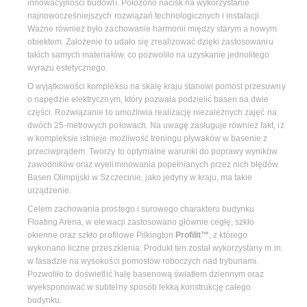
innowacyjności budowli. Położono nacisk na wykorzystanie
najnowocześniejszych rozwiązań technologicznych i instalacji.
Ważne również było zachowanie harmonii między starym a nowym
obiektem. Założenie to udało się zrealizować dzięki zastosowaniu
takich samych materiałów, co pozwoliło na uzyskanie jednolitego
wyrazu estetycznego.
O wyjątkowości kompleksu na skalę kraju stanowi pomost przesuwny
o napędzie elektrycznym, który pozwala podzielić basen na dwie
części. Rozwiązanie to umożliwia realizację niezależnych zajęć na
dwóch 25-metrowych połowach. Na uwagę zasługuje również fakt, iż
w kompleksie istnieje możliwość treningu pływaków w basenie z
przeciwprądem. Tworzy to optymalne warunki do poprawy wyników
zawodników oraz wyeliminowania popełnianych przez nich błędów.
Basen Olimpijski w Szczecinie, jako jedyny w kraju, ma takie
urządzenie.
Celem zachowania prostego i surowego charakteru budynku
Floating Arena, w elewacji zastosowano głównie cegłę, szkło
okienne oraz szkło profilowe Pilkington
Profilit™
, z którego
wykonano liczne przeszklenia. Produkt ten został wykorzystany m.in.
w fasadzie na wysokości pomostów roboczych nad trybunami.
Pozwoliło to doświetlić halę basenową światłem dziennym oraz
wyeksponować w subtelny sposób lekką konstrukcję całego
budynku.