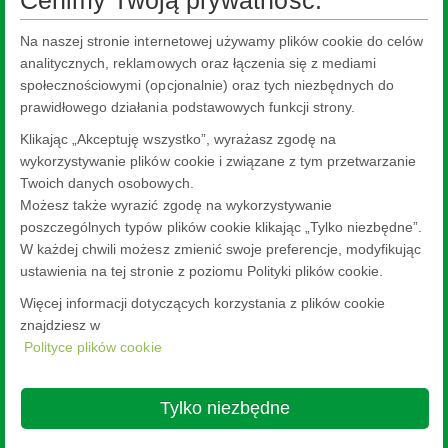
Na naszej stronie internetowej używamy plików cookie do celów
makechange™
analitycznych, reklamowych oraz łączenia się z mediami
Embrace change
społecznościowymi (opcjonalnie) oraz tych niezbędnych do
prawidłowego działania podstawowych funkcji strony.
Design for change
Klikając „Akceptuję wszystko”, wyrażasz zgodę na
Deliver change
wykorzystywanie plików cookie i związane z tym przetwarzanie
Szkło o niskim śladzie węglowym
Twoich danych osobowych.
Możesz także wyrazić zgodę na wykorzystywanie
renewglass
poszczególnych typów plików cookie klikając „Tylko niezbędne”.
Deklaracje Środowiskowe Produktów (EPD)
W każdej chwili możesz zmienić swoje preferencje, modyfikując
ustawienia na tej stronie z poziomu Polityki plików cookie.
Więcej informacji dotyczących korzystania z plików cookie
znajdziesz w
Polityce plików cookie
Nippon Sheet Glass Co., Ltd.
Head Office - 3-5-27 Mita Minato-ku Tokyo
Tylko niezbędne
Nota Prawna
Polityka prywatności
About this site
Polityka cookies
Ethics and Compliance Hotline
Web Accessibility