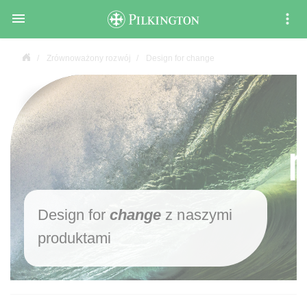

Zrównoważony rozwój
Design for change
Design for
change
z naszymi
produktami