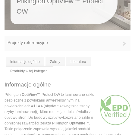
Pilkington OptiView™ Protect
OW
Projekty referencyjne
Informacje ogólne
Zalety
Literatura
Produkty w tej kategorii
Informacje ogólne
Pilkington
OptiView™
Protect OW to laminowane szkło
bezpieczne z powłokami antyrefleksyjnymi na
powierzchniach #1 i #4 (obydwie zewnętrzne strony
szyby laminowanej), które redukują odbice światła z
obydwu stron. Do budowy szyby wykorzystano szkło o
obniżonej zawartości żelaza Pilkington
Optiwhite™.
Takie połączenie
zapewnia wysokiej jakości produkt
spełniający najwyższe wymagania dotyczące neutralnego zabarwienia,