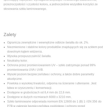
przezroczystości i czystości koloru, a jednocześnie wszystkie korzyści ze
stosowania szkła laminowanego.
Zalety
Ogranicza zewnętrzne i wewnętrzne odbicie światła do ok. 2%.
Niezmienione i stabilne kolory produktów znajdujących się za szkłem pod
dowolnym kątem widzenia.
Wysoka przepuszczalniść światła.
Neutralny kolor.
Ochrona przez promieniowaniem UV – szkło zatrzymuje ponad 99%
promieniowania UVA i UVB.
Wysoki poziom bezpieczeństwa i ochrony, a także dobre parametry
akustyczne.
Powłoka o wysokiej trwałości, odporna na ścieranie i utlenianie. Jest
łatwa w czyszczeniu i konserwacji.
Dostępne w grubościach od 8,4 mm do 22,6 mm.
Dostępne w dużych rozmiarach 6000 x 3210 mm.
Szkło laminowane odpowiada normom EN 12600 do 1 (B) 1 i EN 356 do
P7B w zakresie bezpieczeństwa osobistego i ochrony przed