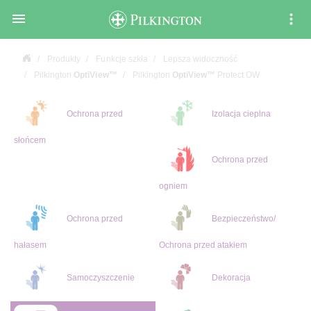

Produkty
Funkcje szkła
Lepsza widoczność
Pilkington
OptiView™
Pilkington
OptiView™
Protect OW
Ochrona przed
Izolacja cieplna
słońcem
Ochrona przed
ogniem
Ochrona przed
Bezpieczeństwo/
hałasem
Ochrona przed atakiem
Samoczyszczenie
Dekoracja