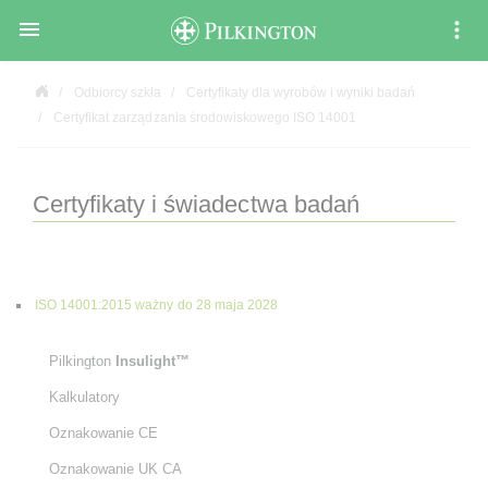

Odbiorcy szkła
Certyfikaty dla wyrobów i wyniki badań
Certyfikat zarządzania środowiskowego ISO 14001
Certyfikaty i świadectwa badań
ISO 14001:2015 ważny do 28 maja 2028
Pilkington
Insulight™
Kalkulatory
Oznakowanie CE
Oznakowanie UK CA