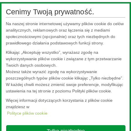
Mikroplastik w materiałach przekładkowych
Cenimy Twoją prywatność.
Ogólne warunki umów Pilkington IGP Sp. z o.o.
Na naszej stronie internetowej używamy plików cookie do celów
Ogólne warunki umów Pilkington Polska Sp. z o.o.
analitycznych, reklamowych oraz łączenia się z mediami
Najczęściej zadawane pytania
społecznościowymi (opcjonalnie) oraz tych niezbędnych do
prawidłowego działania podstawowych funkcji strony.
Informacje dla użytkowników szkieł budowlanych
Klikając „Akceptuję wszystko”, wyrażasz zgodę na
Urządzenia do transportu i składowania szkła
wykorzystywanie plików cookie i związane z tym przetwarzanie
NSG
TEC™
Twoich danych osobowych.
Możesz także wyrazić zgodę na wykorzystywanie
®
Ramki dystansowe TGI
-Spacer
poszczególnych typów plików cookie klikając „Tylko niezbędne”.
Stillages
W każdej chwili możesz zmienić swoje preferencje, modyfikując
ustawienia na tej stronie z poziomu Polityki plików cookie.
Więcej informacji dotyczących korzystania z plików cookie
znajdziesz w
Polityce plików cookie
Nippon Sheet Glass Co., Ltd.
Head Office - 3-5-27 Mita Minato-ku Tokyo