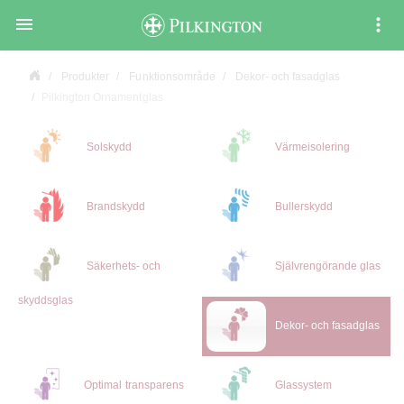

Produkter
Funktionsområde
Dekor- och fasadglas
Pilkington Ornamentglas
Solskydd
Värmeisolering
Brandskydd
Bullerskydd
Säkerhets- och
Självrengörande glas
skyddsglas
Dekor- och fasadglas
Optimal transparens
Glassystem