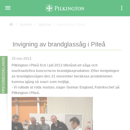

Nyheter
Nyheter
Investering i Piteå
Invigning av brandglassåg i Piteå
PRESSMEDDELANDE
25 nov 2013
Pilkington i Piteå fick i juli 2013 tillstånd att såga och
marknadsföra koncernens brandglasprodukter. Efter invigningen
av brandglassågen den 21 november beräknas produktionen
komma igång så snart som möjligt.
- Vi rullade ut röda mattan, säger
Gunnar Englund
, Fabrikschef på
Pilkington i Piteå.