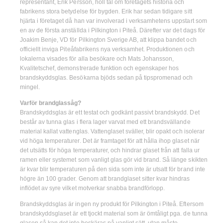
representant, Erik Persson, höll tal om företagets historia och
fabrikens stora betydelse för bygden. Erik har sedan tidigare sitt
hjärta i företaget då han var involverad i verksamhetens uppstart som
en av de första anställda i Pilkington i Piteå. Därefter var det dags för
Joakim Benje, VD för Pilkington Sverige AB, att klippa bandet och
officiellt inviga Piteåfabrikens nya verksamhet. Produktionen och
lokalerna visades för alla besökare och Mats Johansson,
Kvalitetschef, demonstrerade funktion och egenskaper hos
brandskyddsglas. Besökarna bjöds sedan på tipspromenad och
mingel.
Varför brandglassåg?
Brandskyddsglas är ett testat och godkänt passivt brandskydd. Det
består av tunna glas i flera lager varvat med ett brandsvällande
material kallat vattenglas. Vattenglaset sväller, blir opakt och isolerar
vid höga temperaturer. Det är framtaget för att hålla ihop glaset när
det utsätts för höga temperaturer, och hindrar glaset från att falla ur
ramen eller systemet som vanligt glas gör vid brand. Så länge skikten
är kvar blir temperaturen på den sida som inte är utsatt för brand inte
högre än 100 grader. Genom att brandglaset sitter kvar hindras
inflödet av syre vilket motverkar snabba brandförlopp.
Brandskyddsglas är ingen ny produkt för Pilkington i Piteå. Eftersom
brandskyddsglaset är ett tjockt material som är ömtåligt pga. de tunna