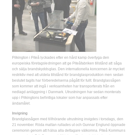
Pilkington i Piteå lyckades efter en hård kamp övertyga den
europeiska företagsledningen att ge Piteåfabriken tillstånd att såga
och sälja brandskyddsglas. Den internationella koncernen är mycket
restriktiv med att utdela tillstånd för brandglasproduktion men sedan
beslutet tagits har förberedelserna pågått för fullt. Brandglassågen
som kommer att ingå i verksamheten har transporterats från en
nedlagd anläggning i Danmark. Utrustningen har sedan monterats
upp i Pilkingtons befintliga lokaler som har anpassats efter
ändamålet.
Invigning
Brandglassågen med tillhörande utrustning invigdes i torsdags, den
21 november. Röda mattan rullades ut och Gunnar Englund öppnade
ceremonin genom att hälsa alla deltagare välkomna. Piteå Kommuns