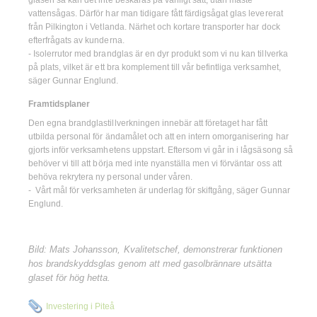
glasen så kan det inte beskäras på vanligt sätt, utan måste
vattensågas. Därför har man tidigare fått färdigsågat glas levererat
från Pilkington i Vetlanda. Närhet och kortare transporter har dock
efterfrågats av kunderna.
- Isolerrutor med brandglas är en dyr produkt som vi nu kan tillverka
på plats, vilket är ett bra komplement till vår befintliga verksamhet,
säger Gunnar Englund.
Framtidsplaner
Den egna brandglastillverkningen innebär att företaget har fått
utbilda personal för ändamålet och att en intern omorganisering har
gjorts inför verksamhetens uppstart. Eftersom vi går in i lågsäsong så
behöver vi till att börja med inte nyanställa men vi förväntar oss att
behöva rekrytera ny personal under våren.
- Vårt mål för verksamheten är underlag för skiftgång, säger Gunnar
Englund.
Bild: Mats Johansson, Kvalitetschef, demonstrerar funktionen
hos brandskyddsglas genom att med gasolbrännare utsätta
glaset för hög hetta.
Investering i Piteå