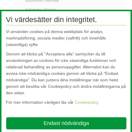
Automotive Overview
Automotive Glazing
Vi värdesätter din integritet.
Pilkington Sundym Select
Customer Support Services
Vi använder cookies på denna webbplats för analys,
Automotive Glass Replacement
marknadsföring, sociala medier (valfritt) och innehålls
(väsentliga) syfte.
Specialised Transport
Genom att klicka på "Acceptera alla" samtycker du till
FAQs
användningen av cookies för icke väsentliga funktioner och
AGR Nyheter
relaterad behandling av personuppgifter. Alternativt kan du
avvisa icke-nödvändiga cookies genom att klicka på "Endast
Kontakta Oss
nödvändiga". Du kan justera dina inställningar när som helst
genom att besöka vår Cookiepolicy och ändra inställningarna på
den sidan.
För mer information vänligen läs vår
Cookiepolicy
.
Nippon Sheet Glass Co., Ltd.
Head Office - 3-5-27 Mita Minato-ku Tokyo
Endast nödvändiga
About this site
Cookie Policy
Ethics and Compliance Hotline
Legal