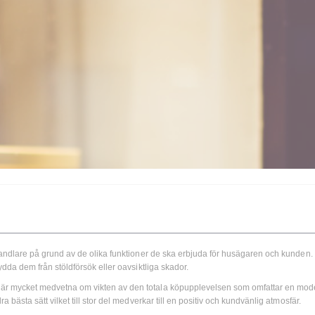
bilhandlare på grund av de olika funktioner de ska erbjuda för husägaren och kunde
kydda dem från stöldförsök eller oavsiktliga skador.
r är mycket medvetna om vikten av den totala köpupplevelsen som omfattar en moder
ra bästa sätt vilket till stor del medverkar till en positiv och kundvänlig atmosfär.