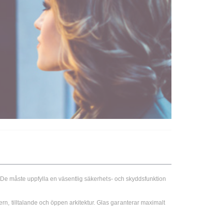
n. De måste uppfylla en väsentlig säkerhets- och skyddsfunktion
n, tilltalande och öppen arkitektur. Glas garanterar maximalt