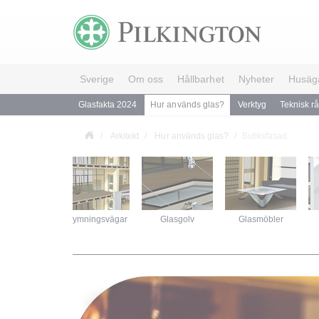
Sverige
Om oss
Hållbarhet
Nyheter
Husäg
Glasfakta 2024
Hur används glas?
Verktyg
Teknisk r
Arkitekt
Hur används glas?
Butiksfasad
trédörrar
Utrymningsvägar
Glasgolv
Glasmöbler