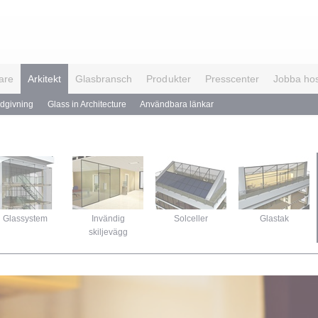
are
Arkitekt
Glasbransch
Produkter
Presscenter
Jobba ho
ådgivning
Glass in Architecture
Användbara länkar
Glassystem
Invändig
Solceller
Glastak
skiljevägg