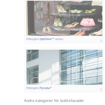
Pilkington
OptiView™
-serien
®
Pilkington
Pyrodur
Andra kategorier för butiksfasader