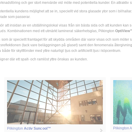
rknadsföring och ger stort mervärde vid möte med potentiella kunder. En attraktiv sky
tentiella kundens möjlighet att se in, speciellt vid stora glasade ytor som i bilhall
serade som passerar.
r att insidan av en utställningslokal visas från sin bästa sida och att kunden kan s
juds. Kombinationen med ett utmärkt laminerat säkerhetsglas, Pilkington
OptiVie
s som är speciellt framtaget för att skydda områden där varor visas och som möter
jusreflektionen (tack vare beläggningen på glaset) samt den fenomenala återgivnin
de för skyltfönster med yttre naturligt ljus och artificiellt ljus i köpcentrum.
ner där ett spalt- och ramlöst yttre önskas av kunden.
Pilkington 
Pilkington
Activ Suncool™