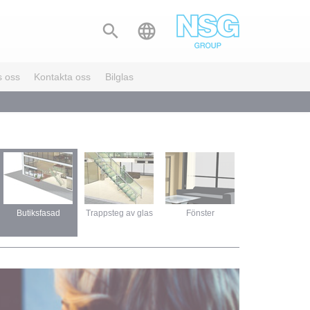


s oss
Kontakta oss
Bilglas
Butiksfasad
Trappsteg av glas
Fönster