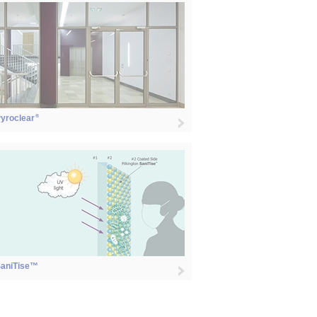
®
yroclear
aniTise™