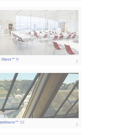
 Glass™
N
ptitherm™
S3