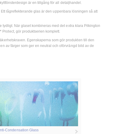
ltfönsterdesign är en tillgång för all detaljhandel.
ar. Ett lågreflekterande glas är den uppenbara lösningen så att
e tydligt. När glaset kombineras med det extra klara Pilkington
w™
Protect, gör produktserien komplett.
 säkerhetskraven. Egenskaperna som gör produkten till den
gen av färger som ger en neutral och oförvrängd bild av de
Anti-Condensation Glass