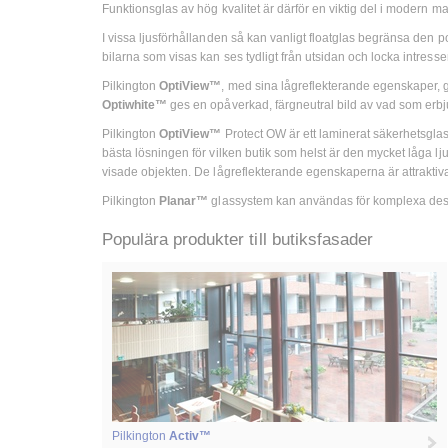
Funktionsglas av hög kvalitet är därför en viktig del i modern ma
I vissa ljusförhållanden så kan vanligt floatglas begränsa den po
bilarna som visas kan ses tydligt från utsidan och locka intres
Pilkington
OptiView™
, med sina lågreflekterande egenskaper, gö
Optiwhite™
ges en opåverkad, färgneutral bild av vad som erb
Pilkington
OptiView™
Protect OW är ett laminerat säkerhetsgla
bästa lösningen för vilken butik som helst är den mycket låga l
visade objekten. De lågreflekterande egenskaperna är attraktiva bå
Pilkington
Planar™
glassystem kan användas för komplexa desig
Populära produkter till butiksfasader
Pilkington
Activ™