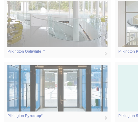
Pilkington
Optiwhite™
Pilkington
P
®
Pilkington
Pyrostop
Pilkington
S