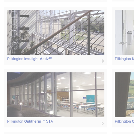
Pilkington
Insulight Activ™
Pilkington
K
Pilkington
Optitherm™
S1A
Pilkington
O