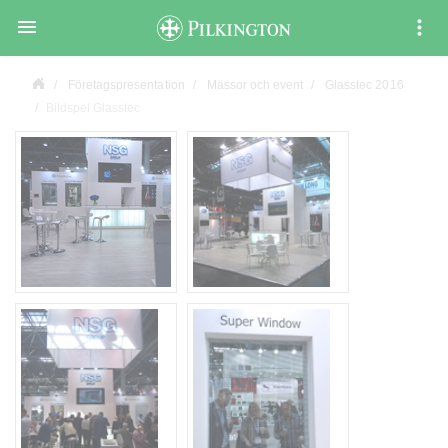

Företagspresentation
Mässor och event
Glasstec 2016
Bildspel Glasstec