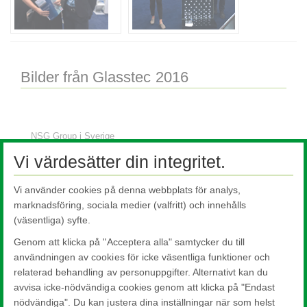
Bilder från Glasstec 2016
NSG Group i Sverige
Vi värdesätter din integritet.
Vad är glas?
Mässor och event
Vi använder cookies på denna webbplats för analys,
Architect@Work 2019
marknadsföring, sociala medier (valfritt) och innehålls
(väsentliga) syfte.
Glasstec 2016
Genom att klicka på "Acceptera alla" samtycker du till
Bildspel
användningen av cookies för icke väsentliga funktioner och
Nordbygg 2016
relaterad behandling av personuppgifter. Alternativt kan du
avvisa icke-nödvändiga cookies genom att klicka på "Endast
Nordbygg 2014
nödvändiga". Du kan justera dina inställningar när som helst