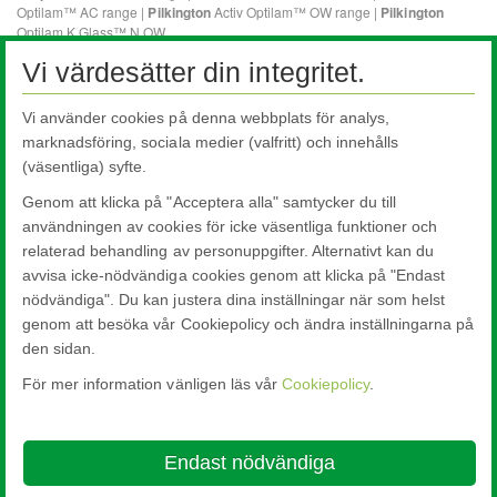
Vi värdesätter din integritet.
Vi använder cookies på denna webbplats för analys,
marknadsföring, sociala medier (valfritt) och innehålls
(väsentliga) syfte.
Genom att klicka på "Acceptera alla" samtycker du till
användningen av cookies för icke väsentliga funktioner och
relaterad behandling av personuppgifter. Alternativt kan du
avvisa icke-nödvändiga cookies genom att klicka på "Endast
nödvändiga". Du kan justera dina inställningar när som helst
genom att besöka vår Cookiepolicy och ändra inställningarna på
den sidan.
För mer information vänligen läs vår
Cookiepolicy
.
Nippon Sheet Glass Co., Ltd.
Head Office - 3-5-27 Mita Minato-ku Tokyo
Endast nödvändiga
About this site
Cookie Policy
Ethics and Compliance Hotline
Legal