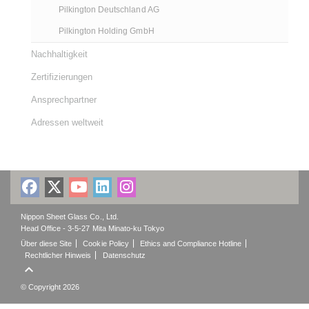
Pilkington Deutschland AG
Pilkington Holding GmbH
Nachhaltigkeit
Zertifizierungen
Ansprechpartner
Adressen weltweit
Nippon Sheet Glass Co., Ltd.
Head Office - 3-5-27 Mita Minato-ku Tokyo
Über diese Site
Cookie Policy
Ethics and Compliance Hotline
Rechtlicher Hinweis
Datenschutz

© Copyright 2026