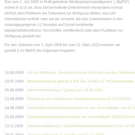
Das zum 1. Juli 2005 in Kraft getretene Wertpapierprospektgesetz (,,WpPG“)
ordnet in § 10 an, dass börsennotierte Unternehmen mindestens einmal
jährlich dem Publikum ein Dokument zur Verfügung stellen, das alle
Informationen enthält oder auf sie verweist, die das Unternehmen in den
vorausgegangenen 12 Monaten auf Grund bestimmter
kapitalmarktrechtlicher Vorschriften veröffentlicht oder dem Publikum zur
Verfügung gestellt hat.
Für den Zeitraum vom 1. April 2009 bis zum 31. März 2010 machen wir
gemäß § 10 WpPG die folgenden Angaben:
10.06.2009
Ad-hoc-Mitteilung: Zweitinstanzliche Entscheidung des Oberland
10.07.2009
Bekanntmachung gemäß § 306 Abs. 6 AktG a.F. mit ergänzenden
05.08.2009
Zwischenmitteilung 1.Quartal zum 30.06.2009
13.08.2009
Einladung zur ordentlichen Hauptversammlung am 24.09.2009
19.08.2009
Geschäftsbericht/Jahresabschluss für das Geschäftsjahr vom 01.
25.09.2009
Dividendenbekanntmachung für das Geschäftsjahr 2008/2009 (A
13.11.2009
Zwischenmitteilung 2. Quartal/Halbjahresfinanzbericht zum 30.0