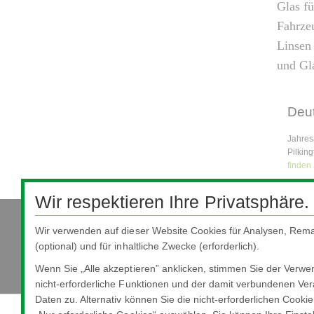
Glas fü
Fahrzeu
Linsen 
und Gl
Deut
Jahres
Pilkin
finden 
Wir respektieren Ihre Privatsphäre.
Wir verwenden auf dieser Website Cookies für Analysen, Rema
Nippon Sheet Glass Co., Ltd.
(optional) und für inhaltliche Zwecke (erforderlich).
Head Office - 3-5-27 Mita Minato-ku Tokyo
Wenn Sie „Alle akzeptieren” anklicken, stimmen Sie der Verw
nicht-erforderliche Funktionen und der damit verbundenen Ver
Daten zu. Alternativ können Sie die nicht-erforderlichen Cooki