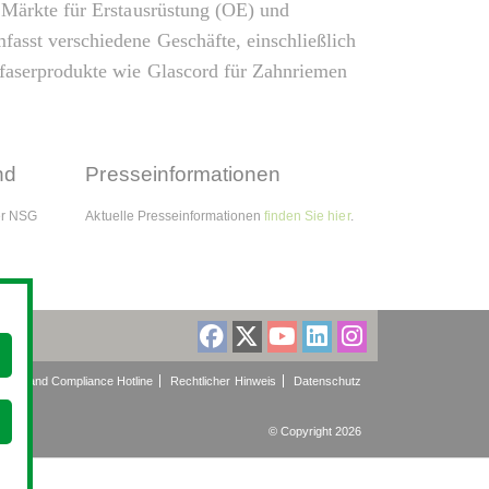
e Märkte für Erstausrüstung (OE) und
asst verschiedene Geschäfte, einschließlich
sfaserprodukte wie Glascord für Zahnriemen
nd
Presseinformationen
er NSG
Aktuelle Presseinformationen
finden Sie hier
.
thics and Compliance Hotline
Rechtlicher Hinweis
Datenschutz
© Copyright 2026