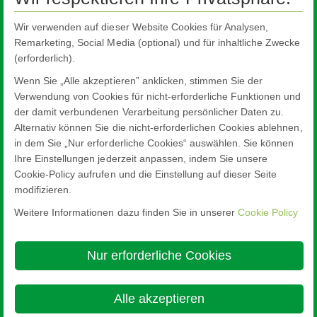
Archiv
Pilkington Deutschland AG
Wir verwenden auf dieser Website Cookies für Analysen,
Remarketing, Social Media (optional) und für inhaltliche Zwecke
Pilkington Holding GmbH
(erforderlich).
Nachhaltigkeit
Wenn Sie „Alle akzeptieren” anklicken, stimmen Sie der
Zertifizierungen
Verwendung von Cookies für nicht-erforderliche Funktionen und
der damit verbundenen Verarbeitung persönlicher Daten zu.
Ansprechpartner
Alternativ können Sie die nicht-erforderlichen Cookies ablehnen,
Adressen weltweit
in dem Sie „Nur erforderliche Cookies“ auswählen. Sie können
Ihre Einstellungen jederzeit anpassen, indem Sie unsere
Cookie-Policy aufrufen und die Einstellung auf dieser Seite
modifizieren.
Weitere Informationen dazu finden Sie in unserer
Cookie Policy
Nippon Sheet Glass Co., Ltd.
Head Office - 3-5-27 Mita Minato-ku Tokyo
Nur erforderliche Cookies
Über diese Site
Cookie Policy
Ethics and Compliance Hotline
Rechtlicher Hinweis
Datenschutz

Alle akzeptieren
© Copyright 2026