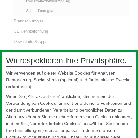
Radarreflexionsdämpfung
Schalldämmglas
Brandschutzglas
CE Kennzeichnung
Downloads & Apps
Export
Wir respektieren Ihre Privatsphäre.
Kommerzielle Glasanwendungen
Glastypen für Architekten
Wir verwenden auf dieser Website Cookies für Analysen,
Remarketing, Social Media (optional) und für inhaltliche Zwecke
Nachhaltigkeit
(erforderlich).
Produktneuheiten
Wenn Sie „Alle akzeptieren” anklicken, stimmen Sie der
Profilbauglas mit System
Verwendung von Cookies für nicht-erforderliche Funktionen und
der damit verbundenen Verarbeitung persönlicher Daten zu.
Planungstools
Alternativ können Sie die nicht-erforderlichen Cookies ablehnen,
Spezialglas für Museen und Ausstellungen
in dem Sie „Nur erforderliche Cookies“ auswählen. Sie können
Ihre Einstellungen jederzeit anpassen, indem Sie unsere
Cookie-Policy aufrufen und die Einstellung auf dieser Seite