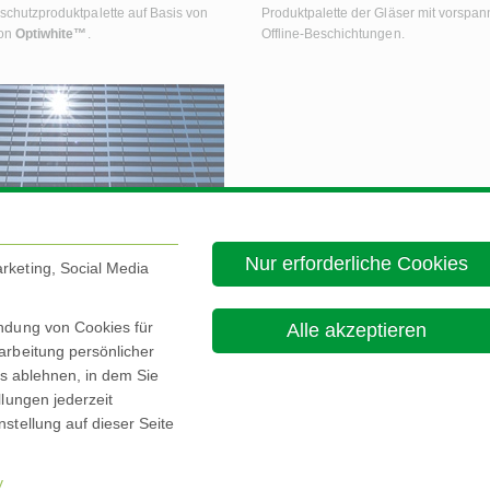
chutzproduktpalette auf Basis von
Produktpalette der Gläser mit vorspa
ton
Optiwhite™
.
Offline-Beschichtungen.
ngton
Sunplus™
BIPV
Nur erforderliche Cookies
rketing, Social Media
neueste Entwicklung Pilkington
s
™
BIPV, bietet energieerzeugende,
ktonische Glaslösungen für sowohl
endung von Cookies für
Alle akzeptieren
e als auch horizontale
arbeitung persönlicher
wendungen
es ablehnen, in dem Sie
llungen jederzeit
stellung auf dieser Seite
Über diese Site
Cookie Policy
E

y