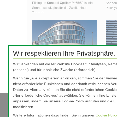
Pilkington
Suncool Optilam™
65/59 ist ein
Sonnens
Sonnenschutzglas für die Zweite-Haut-
Pilking
Fassade.
Wir respektieren Ihre Privatsphäre.
Pilki
Pilkington
Suncool™
Q
Wir verwenden auf dieser Website Cookies für Analysen, Rema
Unsere 
Pilkington
Suncool
™ Q ist ein neutrales
Sunplu
(optional) und für inhaltliche Zwecke (erforderlich).
Sonnenschutzglas, mit gleichzeitig hoher
archite
Farbstabilität sowie besten technischen Werten
Wenn Sie „Alle akzeptieren” anklicken, stimmen Sie der Verw
vertikal
hinsichtlich Selektivität, also dem Verhältnis von
nicht-erforderliche Funktionen und der damit verbundenen Ver
Glasan
Lichtdurchlässigkeit zu
Daten zu. Alternativ können Sie die nicht-erforderlichen Cooki
Gesamtenergiedurchlässigkeit.
„Nur erforderliche Cookies“ auswählen. Sie können Ihre Einste
anpassen, indem Sie unsere Cookie-Policy aufrufen und die Ein
modifizieren.
Nippon Sheet Glass Co., Ltd.
Head Office - 3-5-27 Mita Minato-ku Tokyo
Weitere Informationen dazu finden Sie in unserer
Cookie Polic