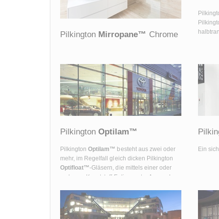
gibt es immer eine Lösung, die Ihren Bedürfnissen
Pilking
entspricht.
Pilking
halbtra
Pilkington
Mirropane™
Chrome
Der neue Chromspiegel Pilkington
Mirropane
™
Chrome ist nicht nur in
ästhetischer Hinsicht ein echtes Highlight. Er
kann auch in Bereichen eingesetzt werden,
die eine Höchstleistung in punkto Sicherheit
und Beständigkeit verlangen.
Pilkington
Optilam™
Pilki
Pilkington
Optilam™
besteht aus zwei oder
Ein sic
mehr, im Regelfall gleich dicken Pilkington
Optifloat™
-Gläsern, die mittels einer oder
mehrerer Kunststoff-Folien, unter Anwendung
eines speziellen Verfahrens, fest miteinander
verklebt sind. Im Falle eines Bruches haften
die Bruchstücke auf der Folie.