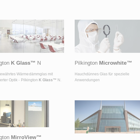
ngton
K Glass™
N
Pilkington
Microwhite™
bewährtes Wärmedämmglas mit
Hauchdünnes Glas für spezielle
rter Optik - Pilkington
K Glass™
N.
Anwendungen
ngton
MirroView™