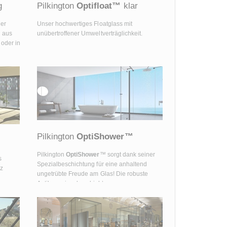
g
Pilkington
Optifloat™
klar
der
Unser hochwertiges Floatglass mit
n aus
unübertroffener Umweltverträglichkeit.
oder in
Pilkington
OptiShower™
Pilkington
OptiShower
™ sorgt dank seiner
s
Spezialbeschichtung für eine anhaltend
z
ungetrübte Freude am Glas! Die robuste
Antikorrosionsbeschichtung von
Pilkington
OptiShower
™ schützt das Glas vor
Verwitterung, indem sie die Glasoberfläche
dauerhaft vor äußeren chemischen und
physikalischen Einflüssen