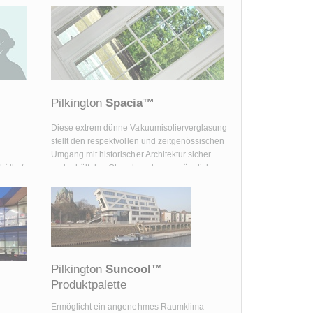
Pilkington
Spacia™
Diese extrem dünne Vakuumisolierverglasung
stellt den respektvollen und zeitgenössischen
Umgang mit historischer Architektur sicher
üllte/
und erhält den Charakter der ursprünglichen
ahlung
Architektur mit gleichzeitig optimaler
Wärmedämmung.
Pilkington
Suncool™
Produktpalette
Ermöglicht ein angenehmes Raumklima