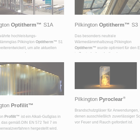
ngton
Optitherm™
S1A
Pilkington
Optitherm™
S3
ährte hochleistungs-
Das besonders neutrale
ämmglas Pilkington
Optitherm
™
S1
Wärmedämmhalbzeug Pilkington
eiterentwickelt, um alle aktuellen
Optitherm™
wurde optimiert für den E
erungen an moderne
in Zweischeiben-Isolierglas.
mmgläser zu erfüllen. Das Ergebnis:
ton
Optitherm
™ S1A.
®
Pilkington
Pyroclear
ngton
Profilit™
Brandschutzgläser für Anwendungen, 
denen ausschließlich zuverlässiger S
ton
Profilit™
ist ein Alkali-Gußglas in
vor Feuer und Rauch gefordert ist.
 das gemäß DIN EN 572 Teil 7 im
enwalzverfahren hergestellt wird.