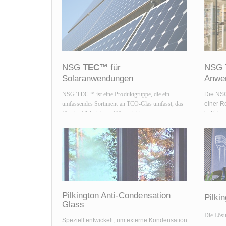
NSG
TEC™
für
NSG
Solaranwendungen
Anwe
NSG
TEC
™ ist eine Produktgruppe, die ein
Die N
umfassendes Sortiment an TCO-Glas umfasst, das
einer R
für eine Vielzahl von Dünnschicht-
leitfäh
Photovoltaikanlagen mit unterschiedlichen
Oxide)-
Trübungs- und Leitfähigkeitsstufen optimiert ist.
untersc
Leitfäh
produkt
Pilkington Anti-Condensation
Pilki
Glass
Die Lösu
Speziell entwickelt, um externe Kondensation