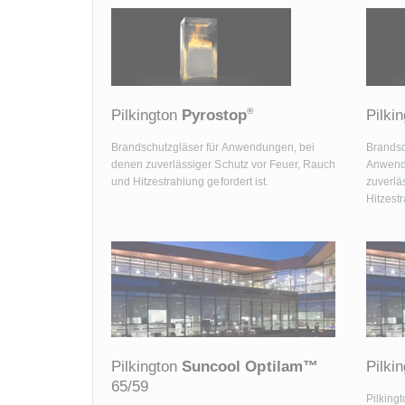
®
Pilkington
Pyrostop
Pilki
Brandschutzgläser für Anwendungen, bei
Brandsc
denen zuverlässiger Schutz vor Feuer, Rauch
Anwendu
und Hitzestrahlung gefordert ist.
zuverlä
Hitzestr
Pilkington
Suncool Optilam™
Pilki
65/59
Pilking