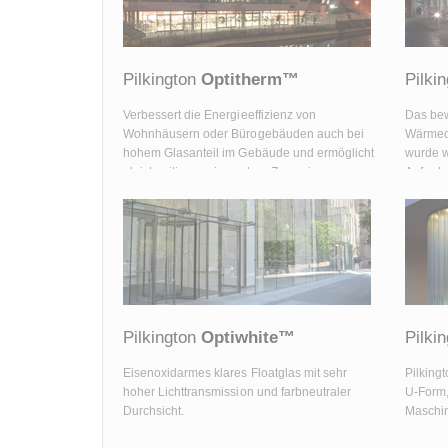
Pilkington
Optitherm™
Pilki
Verbessert die Energieeffizienz von
Das bew
Wohnhäusern oder Bürogebäuden auch bei
Wärmed
hohem Glasanteil im Gebäude und ermöglicht
wurde w
gleichzeitig passive solare Zugewinne.
Anford
Wärmedä
Pilking
Pilkington
Optiwhite™
Pilki
Eisenoxidarmes klares Floatglas mit sehr
Pilking
hoher Lichttransmission und farbneutraler
U-Form,
Durchsicht.
Maschin