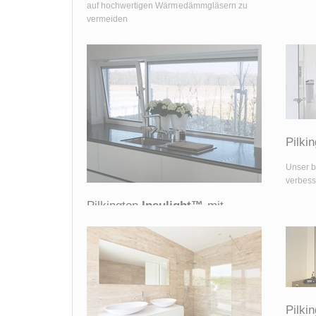
auf hochwertigen Wärmedämmgläsern zu
vermeiden
Pilki
Unser 
verbesse
Pilkington
Insulight™
mit
®
ScreenLine
®
Pilkington Insulight™ mit ScreenLine
ist ein
Isolierglas mit einer Jalousie oder einem
Verdunkelungsplissee im Scheibenzwischenraum.
Es ist unempfindlich gegenüber äußeren Einflüssen
und daher sehr langlebig. Dank der großen Auswahl
Pilki
an Varianten, Bedienungsmöglichkeiten und Farben