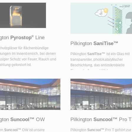
®
ngton
Pyrostop
Line
Pilkington
SaniTise™
hutzgläser für flächenbündige
ngen im Innenbereich, bei denen
Pilkington
SaniTise™
ist ein Glas mit
ssiger Schutz vor Feuer, Rauch und
transparenter, photokatalytischer
ahlung gefordert ist.
Beschichtung, das antimikrobielle
Eigenschaften und Wirkung gegen umh
behüllte Viren bietet, wenn es UV-Str
ausgesetzt wird.
ngton
Suncool™
OW
Pilkington
Suncool™
Pro T
ton
Suncool™
OW ist unsere
Pilkington
Suncool™
Pro T gehört zur