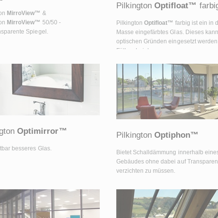
Pilkington
Optifloat™
farbi
ton
MirroView™
&
ton
MirroView™
50/50 -
Pilkington
Optifloat™
farbig ist ein in 
nsparente Spiegel.
Masse eingefärbtes Glas. Dieses kan
optischen Gründen eingesetzt werden 
Fällen, bei denen
Sonnenschutzeigenschaften gefordert
werden.
ngton
Optimirror™
Pilkington
Optiphon™
htbar besseres Glas.
Bietet Schalldämmung innerhalb eine
Gebäudes ohne dabei auf Transparen
verzichten zu müssen.