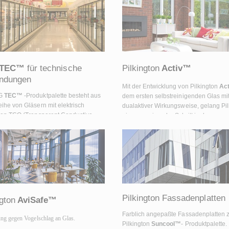
TEC™
für technische
Pilkington
Activ™
ndungen
Mit der Entwicklung von Pilkington
Act
SG
TEC™
-Produktpalette besteht aus
dem ersten selbstreinigenden Glas mi
eihe von Gläsern mit elektrisch
dualaktiver Wirkungsweise, gelang Pil
igen TCO (Transparent Conductive
ein wegweisender Schritt in der
Beschichtungen, die mit
Glastechnologie
hiedlichen Streulicht- und
igkeitswerten verfügbar sind und
spezifisch eingesetzt werden können.
Pilkington Fassadenplatten
ngton
AviSafe™
Farblich angepaßte Fassadenplatten 
ng gegen Vogelschlag an Glas.
Pilkington
Suncool™
- Produktpalette.