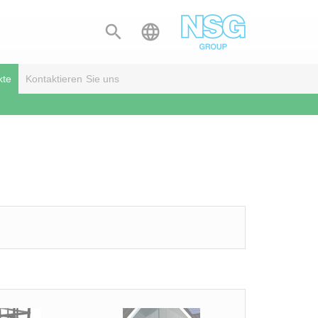


kte
Kontaktieren Sie uns