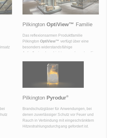
versiegelt.
Pilkington
OptiView™
Familie
Das reflexionsarmen Produktfamilie
Pilkington
OptiView™
verfügt über eine
insatz
besonders widerstandsfähige
Antireflexionsbeschichtung und sorgt so für
uneingeschränkten Durchblick.
®
Pilkington
Pyrodur
bei
Brandschutzgläser für Anwendungen, bei
chutz
denen zuverlässiger Schutz vor Feuer und
Rauch in Verbindung mit eingeschränktem
Hitzestrahlungsdurchgang gefordert ist.