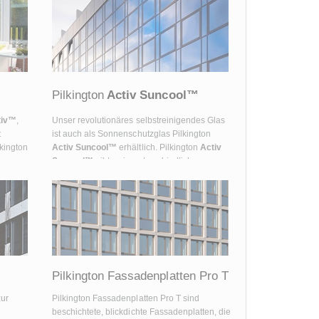
Pilkington
Activ Suncool™
iv
™
,
Unser revolutionäres selbstreinigendes Glas
t
ist auch als Sonnenschutzglas Pilkington
kington
Activ Suncool™
erhältlich. Pilkington
Activ
Suncool™
gibt es in unterschiedlichen
Lichtdurchlässigkeitsgraden und in
verschiedenen Farben.
Pilkington Fassadenplatten Pro T
zur
Pilkington Fassadenplatten Pro T sind
beschichtete, blickdichte Fassadenplatten, die