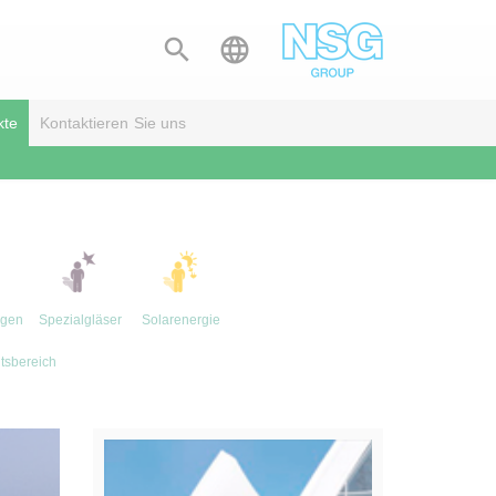


kte
Kontaktieren Sie uns
gen
Spezialgläser
Solarenergie
tsbereich