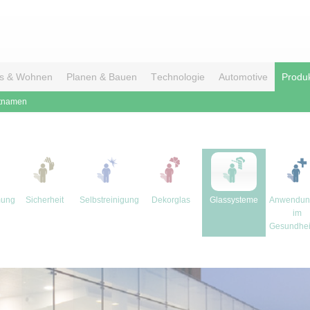
s & Wohnen
Planen & Bauen
Technologie
Automotive
Produ
tnamen
mung
Sicherheit
Selbstreinigung
Dekorglas
Glassysteme
Anwendun
im
Gesundhei