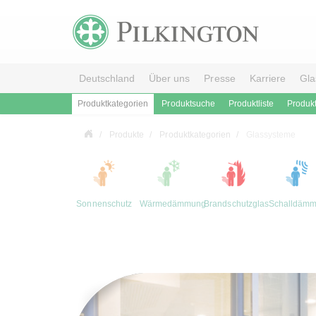
Deutschland
Über uns
Presse
Karriere
Gla
Produktkategorien
Produktsuche
Produktliste
Produk
Produkte
Produktkategorien
Glassysteme
Sonnenschutz
Wärmedämmung
Brandschutzglas
Schalldäm