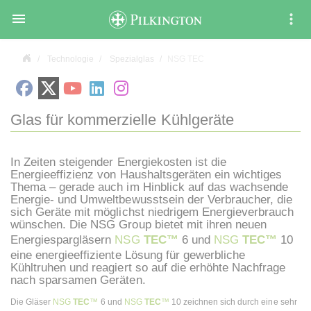

Technologie
Spezialglas
NSG TEC
Glas für kommerzielle Kühlgeräte
In Zeiten steigender Energiekosten ist die
Energieeffizienz von Haushaltsgeräten ein wichtiges
Thema – gerade auch im Hinblick auf das wachsende
Energie- und Umweltbewusstsein der Verbraucher, die
sich Geräte mit möglichst niedrigem Energieverbrauch
wünschen. Die NSG Group bietet mit ihren neuen
Energiespargläsern
NSG
TEC™
6 und
NSG
TEC™
10
eine energieeffiziente Lösung für gewerbliche
Kühltruhen und reagiert so auf die erhöhte Nachfrage
nach sparsamen Geräten.
Die Gläser
NSG
TEC
™
6 und
NSG
TEC
™
10 zeichnen sich durch eine sehr