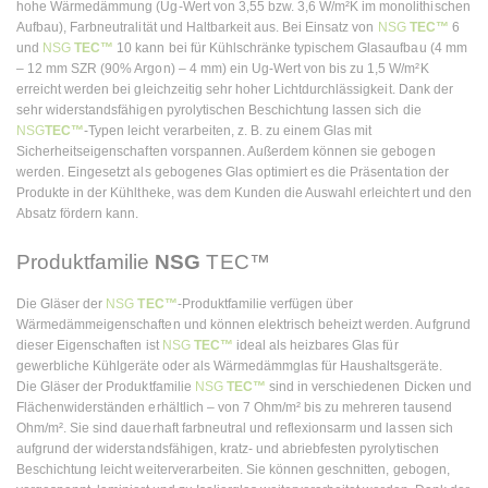
hohe Wärmedämmung (Ug-Wert von 3,55 bzw. 3,6 W/m²K im monolithischen
Aufbau), Farbneutralität und Haltbarkeit aus. Bei Einsatz von
NSG
TEC™
6
und
NSG
TEC™
10 kann bei für Kühlschränke typischem Glasaufbau (4 mm
– 12 mm SZR (90% Argon) – 4 mm) ein Ug-Wert von bis zu 1,5 W/m²K
erreicht werden bei gleichzeitig sehr hoher Lichtdurchlässigkeit. Dank der
sehr widerstandsfähigen pyrolytischen Beschichtung lassen sich die
NSG
TEC™
-Typen leicht verarbeiten, z. B. zu einem Glas mit
Sicherheitseigenschaften vorspannen. Außerdem können sie gebogen
werden. Eingesetzt als gebogenes Glas optimiert es die Präsentation der
Produkte in der Kühltheke, was dem Kunden die Auswahl erleichtert und den
Absatz fördern kann.
Produktfamilie
NSG
TEC™
Die Gläser der
NSG
TEC™
-Produktfamilie verfügen über
Wärmedämmeigenschaften und können elektrisch beheizt werden. Aufgrund
dieser Eigenschaften ist
NSG
TEC™
ideal als heizbares Glas für
gewerbliche Kühlgeräte oder als Wärmedämmglas für Haushaltsgeräte.
Die Gläser der Produktfamilie
NSG
TEC™
sind in verschiedenen Dicken und
Flächenwiderständen erhältlich – von 7 Ohm/m² bis zu mehreren tausend
Ohm/m². Sie sind dauerhaft farbneutral und reflexionsarm und lassen sich
aufgrund der widerstandsfähigen, kratz- und abriebfesten pyrolytischen
Beschichtung leicht weiterverarbeiten. Sie können geschnitten, gebogen,