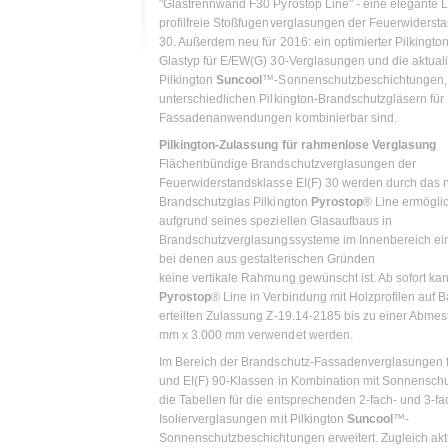
"Glastrennwand F30 Pyrostop Line" - eine elegante 
profilfreie Stoßfugenverglasungen der Feuerwidersta
30. Außerdem neu für 2016: ein optimierter Pilkingto
Glastyp für E/EW(G) 30-Verglasungen und die aktualis
Pilkington
Suncool
™-Sonnenschutzbeschichtungen, 
unterschiedlichen Pilkington-Brandschutzgläsern für
Fassadenanwendungen kombinierbar sind.
Pilkington-Zulassung für rahmenlose Verglasung
Flächenbündige Brandschutzverglasungen der
Feuerwiderstandsklasse EI(F) 30 werden durch das 
Brandschutzglas Pilkington
Pyrostop
® Line ermöglic
aufgrund seines speziellen Glasaufbaus in
Brandschutzverglasungssysteme im Innenbereich ei
bei denen aus gestalterischen Gründen
keine vertikale Rahmung gewünscht ist. Ab sofort kan
Pyrostop
® Line in Verbindung mit Holzprofilen auf 
erteilten Zulassung Z-19.14-2185 bis zu einer Abme
mm x 3.000 mm verwendet werden.
Im Bereich der Brandschutz-Fassadenverglasungen fü
und EI(F) 90-Klassen in Kombination mit Sonnensch
die Tabellen für die entsprechenden 2-fach- und 3-fa
Isolierverglasungen mit Pilkington
Suncool
™-
Sonnenschutzbeschichtungen erweitert. Zugleich akt