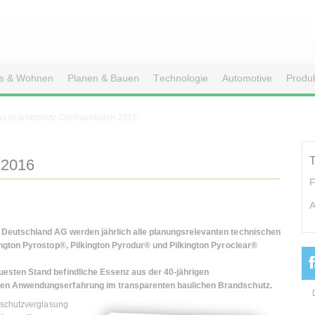
s & Wohnen
Planen & Bauen
Technologie
Automotive
Produ
s Brandschutz Glashandbuch 2016
 2016
F
A
 Deutschland AG werden jährlich alle planungsrelevanten technischen
ington Pyrostop®, Pilkington Pyrodur® und Pilkington Pyroclear®
esten Stand befindliche Essenz aus der 40-jährigen
ren Anwendungserfahrung im transparenten baulichen Brandschutz.
dschutzverglasung