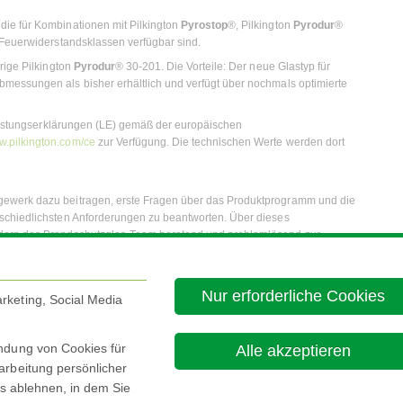
die für Kombinationen mit Pilkington
Pyrostop
®, Pilkington
Pyrodur
®
 Feuerwiderstandsklassen verfügbar sind.
rige Pilkington
Pyrodur
® 30-201. Die Vorteile: Der neue Glastyp für
messungen als bisher erhältlich und verfügt über nochmals optimierte
 Leistungserklärungen (LE) gemäß der europäischen
.pilkington.com/ce
zur Verfügung. Die technischen Werte werden dort
gewerk dazu beitragen, erste Fragen über das Produktprogramm und die
schiedlichsten Anforderungen zu beantworten. Über dieses
ndern das Brandschutzglas-Team beratend und problemlösend zur
Sonderlösungen, bei denen die gewünschten oder benötigten
ogramm hinausgehen.
Nur erforderliche Cookies
 über den Bereich Brandschutzglas Marketing Vertrieb der Pilkington
rketing, Social Media
per E-Mail abgegeben werden:
brandschutz@nsg.com
. Zusätzlich
runtergeladen werden.
endung von Cookies für
Alle akzeptieren
6
arbeitung persönlicher
es ablehnen, in dem Sie