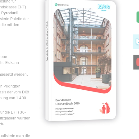
Lösung für
ndsklasse EI(F)
n
Pyrodur
®-
ierte Palette der
die mit den
neue
ht. Es kann
ngesetzt werden,
n Pilkington
Basis der vom DIBt
ssung von 1.400
r die EI(F) 30-
utzgläsern wurden
ch-
ualisierte man die