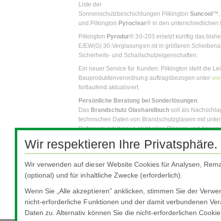
Liste der
Sonnenschutzbeschichtungen Pilkington
Suncool
™, 
und Pilkington
Pyroclear
® in den unterschiedlichen
Pilkington
Pyrodur
® 30-203 ersetzt künftig das bishe
E/EW(G) 30-Verglasungen ist in größeren Scheibenab
Sicherheits- und Schallschutzeigenschaften.
Ein neuer Service für Kunden: Pilkington stellt die
Bauproduktenverordnung auftragsbezogen unter
www
fortlaufend aktualisiert.
Persönliche Beratung bei Sonderlösungen
Das
Brandschutz Glashandbuch
soll als Nachschla
technischen Daten von Brandschutzgläsern mit unter
Referenzwerk hinaus steht allen Planern und Anwe
Verfügung. Dies gilt vor allem auch für Fragen zu 
Wir respektieren Ihre Privatsphäre.
Brandschutzglas-Spezifikationen über das Basispr
Das Brandschutz Glashandbuch 2016
ist kostenlos
Wir verwenden auf dieser Website Cookies für Analysen, Rema
Deutschland AG erhältlich. Anforderungen können 
(optional) und für inhaltliche Zwecke (erforderlich).
kann
hier
das komplette Handbuch als PDF-Datei he
Wenn Sie „Alle akzeptieren” anklicken, stimmen Sie der Verw
PR004/16: Das Brandschutz Glashandbuch 201
nicht-erforderliche Funktionen und der damit verbundenen Ver
Daten zu. Alternativ können Sie die nicht-erforderlichen Cooki