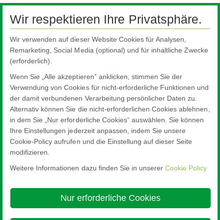
Finanzveröffentlichungen 2014
Wir respektieren Ihre Privatsphäre.
Finanzveröffentlichungen 2013
Archiv
Wir verwenden auf dieser Website Cookies für Analysen,
Remarketing, Social Media (optional) und für inhaltliche Zwecke
Pilkington Holding GmbH
(erforderlich).
Nachhaltigkeit
Wenn Sie „Alle akzeptieren” anklicken, stimmen Sie der
Zertifizierungen
Verwendung von Cookies für nicht-erforderliche Funktionen und
der damit verbundenen Verarbeitung persönlicher Daten zu.
Ansprechpartner
Alternativ können Sie die nicht-erforderlichen Cookies ablehnen,
Adressen weltweit
in dem Sie „Nur erforderliche Cookies“ auswählen. Sie können
Ihre Einstellungen jederzeit anpassen, indem Sie unsere
Cookie-Policy aufrufen und die Einstellung auf dieser Seite
modifizieren.
Weitere Informationen dazu finden Sie in unserer
Cookie Policy
Nippon Sheet Glass Co., Ltd.
Head Office - 3-5-27 Mita Minato-ku Tokyo
Nur erforderliche Cookies
Über diese Site
Cookie Policy
Ethics and Compliance Hotline
Rechtlicher Hinweis
Datenschutz