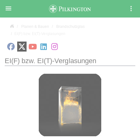

Planen & Bauen
Brandschutzglas
EI(F) bzw. EI(T)-Verglasungen
EI(F) bzw. EI(T)-Verglasungen