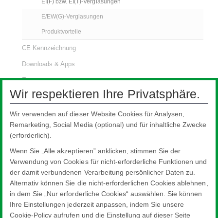
EI(F) bzw. EI(T)-Verglasungen
E/EW(G)-Verglasungen
Produktvorteile
CE Kennzeichnung
Downloads & Apps
Export
Wir respektieren Ihre Privatsphäre.
Kommerzielle Glasanwendungen
Glastypen für Architekten
Wir verwenden auf dieser Website Cookies für Analysen,
Remarketing, Social Media (optional) und für inhaltliche Zwecke
Nachhaltigkeit
(erforderlich).
Produktneuheiten
Wenn Sie „Alle akzeptieren” anklicken, stimmen Sie der
Profilbauglas mit System
Verwendung von Cookies für nicht-erforderliche Funktionen und
der damit verbundenen Verarbeitung persönlicher Daten zu.
Planungstools
Alternativ können Sie die nicht-erforderlichen Cookies ablehnen,
Spezialglas für Museen und Ausstellungen
in dem Sie „Nur erforderliche Cookies“ auswählen. Sie können
Ihre Einstellungen jederzeit anpassen, indem Sie unsere
Cookie-Policy aufrufen und die Einstellung auf dieser Seite