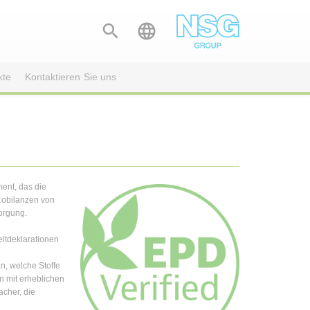


kte
Kontaktieren Sie uns
ent, das die
kobilanzen von
orgung.
eltdeklarationen
, welche Stoffe
en mit erheblichen
cher, die