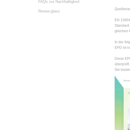
FAQs zur Nachhaltigkeit
Quellena
Renew:glass
EN 15804
Standard 
gleichen 
In der fo
EPD ist n
Diese EPD
überprüft.
Sie basi