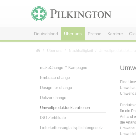
Deutschland
Über uns
Presse
Karriere
Gla
Über uns
Nachhaltigkeit
Umweltproduktdeklara
Umwel
makeChange™ Kampagne
Embrace change
Eine Umwe
Design for change
Umweltau
Umweltdat
Deliver change
Produktka
Umweltproduktdeklarationen
für ein Pr
Anhand ei
ISO Zertifikate
die Analy
Lieferkettensorgfaltspflichtengesetz
Umweltaus
Umweltlei