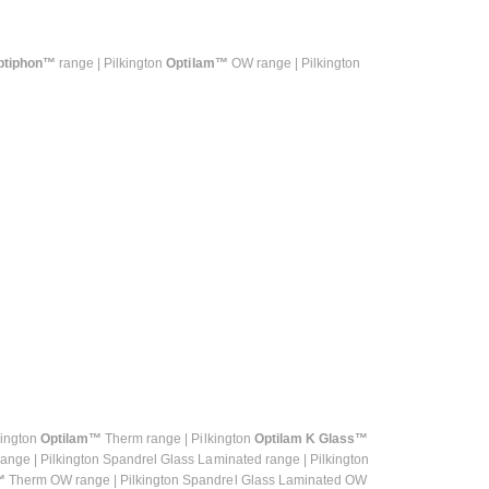
ptiphon™
range | Pilkington
Optilam™
OW range | Pilkington
kington
Optilam™
Therm range | Pilkington
Optilam K Glass™
nge | Pilkington Spandrel Glass Laminated range | Pilkington
™
Therm OW range | Pilkington Spandrel Glass Laminated OW