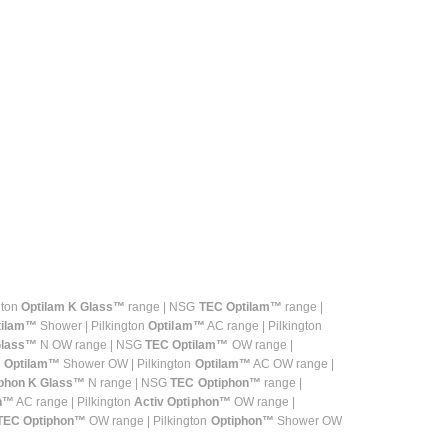
gton
Optilam K Glass™
range | NSG
TEC Optilam™
range |
tilam™
Shower | Pilkington
Optilam™
AC range | Pilkington
Glass™
N OW range | NSG
TEC Optilam™
OW range |
n
Optilam™
Shower OW | Pilkington
Optilam™
AC OW range |
phon K Glass™
N range | NSG
TEC Optiphon™
range |
n™
AC range | Pilkington
Activ Optiphon™
OW range |
TEC Optiphon™
OW range | Pilkington
Optiphon™
Shower OW