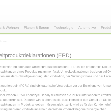
s & Wohnen
Planen & Bauen
Technologie
Automotive
Produ
tionen
tproduktdeklarationen (EPD)
lterklärung oder auch Umweltproduktdeklaration (EPD) ist ein prägnantes Dokum
swirkungen eines Produkts zusammenfasst. Umweltdeklarationen basieren auf Ö
en aus der Rohstoffgewinnung, der Produktion, der Nutzungsphase und der Ents
tegorieregeln (PCRs) sind obligatorische Vorarbeiten vor der Erstellung von Umw
odukt.
ner Proben-LCA (Lebenszyklusanalyse) müssen die PCRs unter anderem ermitteln
se abdecken soll. Dadurch wird sichergestellt, dass Hersteller den Gehalt an Stoff
wirkungen im Produkt angeben müssen, gleichzeitig wird es für den Kunden einfa
stung mehrerer Produkte innerhalb derselben Produktkategorie zu vergleichen.