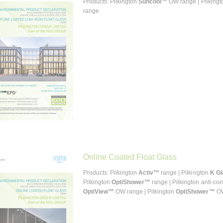
Products: Pilkington
Suncool™
OW range | Pilking
range
Online Coated Float Glass
Products: Pilkington
Activ™
range | Pilkington
K G
Pilkington
OptiShower™
range | Pilkington anti-co
OptiView™
OW range | Pilkington
OptiShower™
OW