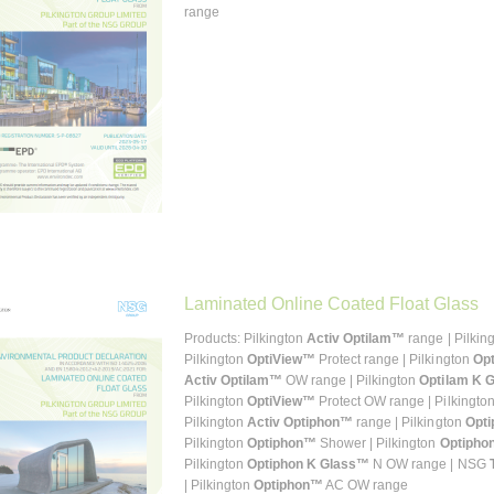
range
Laminated Online Coated Float Glass
Products: Pilkington
Activ Optilam™
range | Pilkin
Pilkington
OptiView™
Protect range | Pilkington
Op
Activ Optilam™
OW range | Pilkington
Optilam K 
Pilkington
OptiView™
Protect OW range | Pilkingto
Pilkington
Activ Optiphon™
range | Pilkington
Opti
Pilkington
Optiphon™
Shower | Pilkington
Optipho
Pilkington
Optiphon K Glass™
N OW range | NSG
| Pilkington
Optiphon™
AC OW range