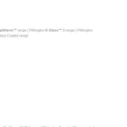
ptitherm™
range | Pilkington
K Glass™
S range | Pilkington
Glass Coated range