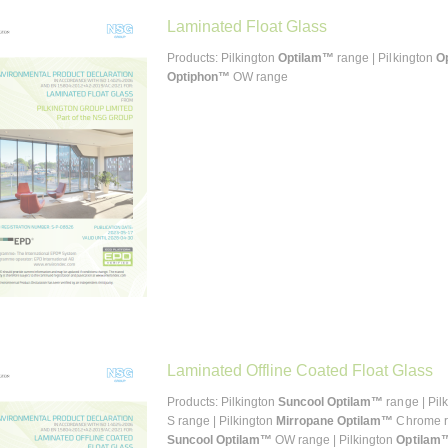
Laminated Float Glass
Products: Pilkington
Optilam™
range | Pilkington
O
Optiphon™
OW range
Laminated Offline Coated Float Glass
Products: Pilkington
Suncool Optilam™
range | Pil
S range | Pilkington
Mirropane Optilam™
Chrome ra
Suncool Optilam™
OW range | Pilkington
Optilam