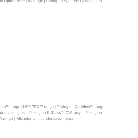
ton
Optitherm™
OW range | Pilkington Spandrel Glass coated
lass™
range | NSG
TEC™
range | Pilkington
OptiView™
range |
ndensation glass | Pilkington
K Glass™
OW range | Pilkington
 range | Pilkington anti-condensation glass