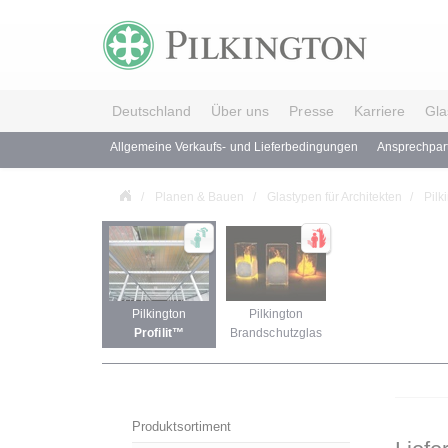
Deutschland
Über uns
Presse
Karriere
Gla
Allgemeine Verkaufs- und Lieferbedingungen
Ansprechpar
Planen & Bauen
Glastypen für Architekten
Pilk
Pilkington
Pilkington
Profilit™
Brandschutzglas
Produktsortiment