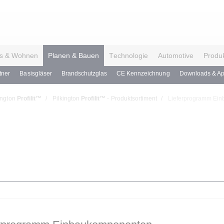
s & Wohnen
Planen & Bauen
Technologie
Automotive
Produ
tner
Basisgläser
Brandschutzglas
CE Kennzeichnung
Downloads & A
ington
Profilit™
Pilkington
Profilit™
- Produktsortiment
Lieferprogramm Ei