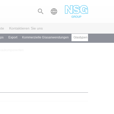


kte
Kontaktieren Sie uns
pps
Export
Kommerzielle Glasanwendungen
Glastypen für Architekten
nbaukomponenten