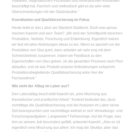
Vulkanen, magmatischen Prozessen und mineralischen Rohstoffen
beschäftigt hat. Fachlich und methodisch gibt es da sehr viele
Überschneidungen mit der Glasindustrie.“
Koordination und Qualitätssicherung im Fokus
Heute leitet er das Labor am Standort Gladbeck. Doch was genau
machen Kawohl und sein Team? „Wir sind der Schnittpunkt zwischen
Produktion, Vertrieb, Forschung und Entwicklung. Eigentlich haben
wir fast mit allen Abteilungen etwas zu tun. Wenn es speziell um die
Produktion von Glas geht, dann arbeiten wir sehr eng mit dem
Schmelzbetrieb zusammen, indem wir Feedback zu den
Eigenschaften von Glas geben, ob die gesamten Prozesse nach Plan
ablaufen, und ob das Produkt unseren Anforderungen entspricht.
Produktionsbegleitende Qualitätssicherung wäre hier der
Fachausdruck.“
Wie sieht der Alltag im Labor aus?
Den Laboralltag beschreibt Kawohl als „eine Mischung aus
theoretischer und praktischer Arbeit.“ Konkret bedeutet das, dass
vormittags die Qualitätssicherung und die Analysen im Labor seine
Zeit beanspruchen und nachmittags widmet er sich Verwaltungs- und
Forschungsaufgaben. Langeweile? Fehlanzeige. Auf die Frage, was
ihm an seinem Job besonders gefällt, antwortet Kawohl: „Also es ist
eigentlich eine Mischung aus allem. Ich mag die Struktur, aber das