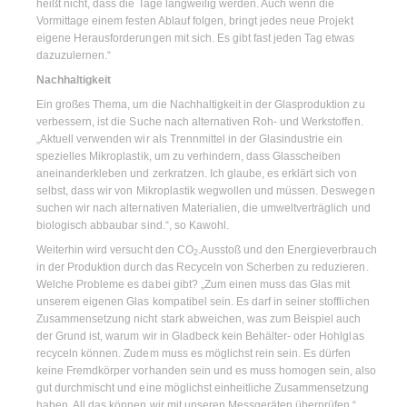
heißt nicht, dass die Tage langweilig werden. Auch wenn die
Vormittage einem festen Ablauf folgen, bringt jedes neue Projekt
eigene Herausforderungen mit sich. Es gibt fast jeden Tag etwas
dazuzulernen.“
Nachhaltigkeit
Ein großes Thema, um die Nachhaltigkeit in der Glasproduktion zu
verbessern, ist die Suche nach alternativen Roh- und Werkstoffen.
„Aktuell verwenden wir als Trennmittel in der Glasindustrie ein
spezielles Mikroplastik, um zu verhindern, dass Glasscheiben
aneinanderkleben und zerkratzen. Ich glaube, es erklärt sich von
selbst, dass wir von Mikroplastik wegwollen und müssen. Deswegen
suchen wir nach alternativen Materialien, die umweltverträglich und
biologisch abbaubar sind.“, so Kawohl.
Weiterhin wird versucht den CO
Ausstoß und den Energieverbrauch
2-
in der Produktion durch das Recyceln von Scherben zu reduzieren.
Welche Probleme es dabei gibt? „Zum einen muss das Glas mit
unserem eigenen Glas kompatibel sein. Es darf in seiner stofflichen
Zusammensetzung nicht stark abweichen, was zum Beispiel auch
der Grund ist, warum wir in Gladbeck kein Behälter- oder Hohlglas
recyceln können. Zudem muss es möglichst rein sein. Es dürfen
keine Fremdkörper vorhanden sein und es muss homogen sein, also
gut durchmischt und eine möglichst einheitliche Zusammensetzung
haben. All das können wir mit unseren Messgeräten überprüfen.“